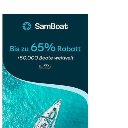
hohe
Roaming-
Kosten
sparen