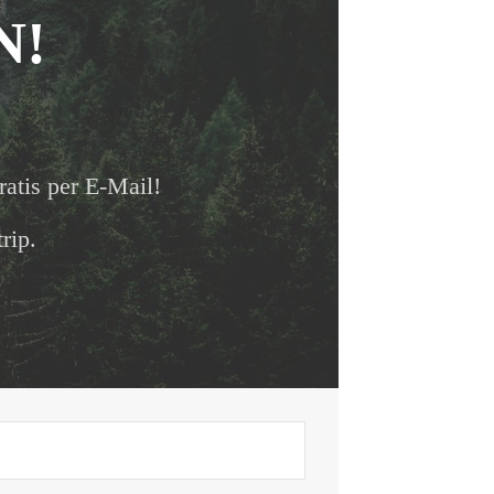
N!
ratis per E-Mail!
rip.