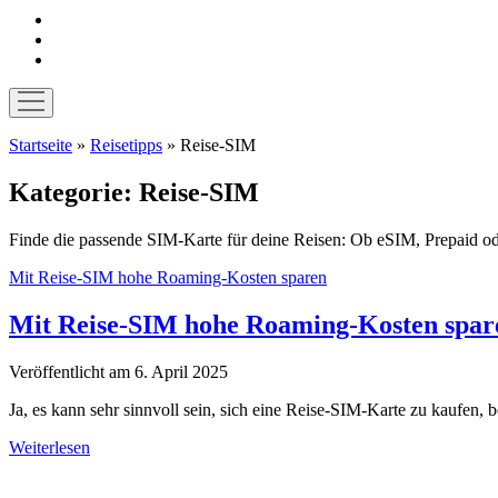
instagram
pinterest
E-
Mail
Menü
öffnen
Startseite
»
Reisetipps
»
Reise-SIM
Kategorie:
Reise-SIM
Finde die passende SIM-Karte für deine Reisen: Ob eSIM, Prepaid ode
Mit Reise-SIM hohe Roaming-Kosten sparen
Mit Reise-SIM hohe Roaming-Kosten spar
Veröffentlicht am 6. April 2025
Ja, es kann sehr sinnvoll sein, sich eine Reise-SIM-Karte zu kaufen,
Mit
Weiterlesen
Reise-
Sidebar
SIM