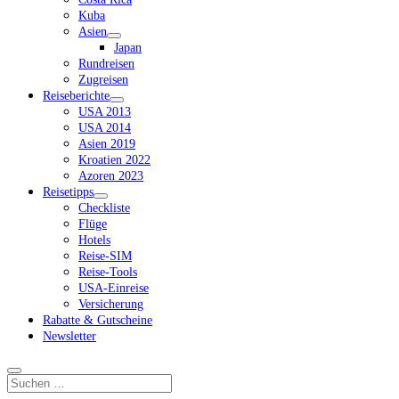
Kuba
Asien
Dropdown-
Japan
Menü
Rundreisen
öffnen
Zugreisen
Reiseberichte
Dropdown-
USA 2013
Menü
USA 2014
öffnen
Asien 2019
Kroatien 2022
Azoren 2023
Reisetipps
Dropdown-
Checkliste
Menü
Flüge
öffnen
Hotels
Reise-SIM
Reise-Tools
USA-Einreise
Versicherung
Rabatte & Gutscheine
Newsletter
Suchen