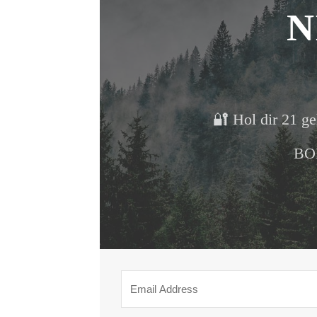
N
🔐 Hol dir 21 ge
BON