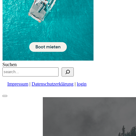
Suchen
Impressum
|
Datenschutzerklärung
|
login
Nach
oben
scrollen