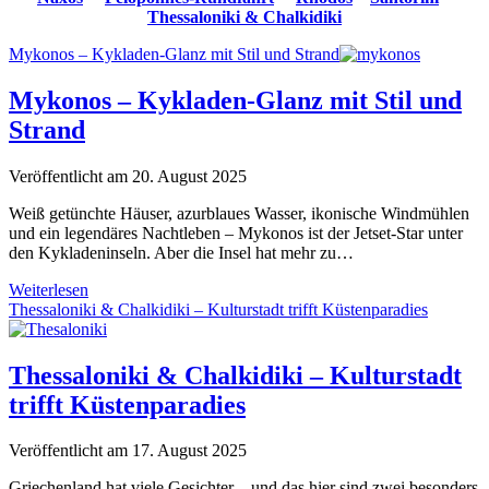
Thessaloniki & Chalkidiki
Mykonos – Kykladen-Glanz mit Stil und Strand
Mykonos – Kykladen-Glanz mit Stil und
Strand
Veröffentlicht am 20. August 2025
Weiß getünchte Häuser, azurblaues Wasser, ikonische Windmühlen
und ein legendäres Nachtleben – Mykonos ist der Jetset-Star unter
den Kykladeninseln. Aber die Insel hat mehr zu…
Mykonos
Weiterlesen
–
Thessaloniki & Chalkidiki – Kulturstadt trifft Küstenparadies
Kykladen-
Glanz
mit
Thessaloniki & Chalkidiki – Kulturstadt
Stil
trifft Küstenparadies
und
Strand
Veröffentlicht am 17. August 2025
Griechenland hat viele Gesichter – und das hier sind zwei besonders