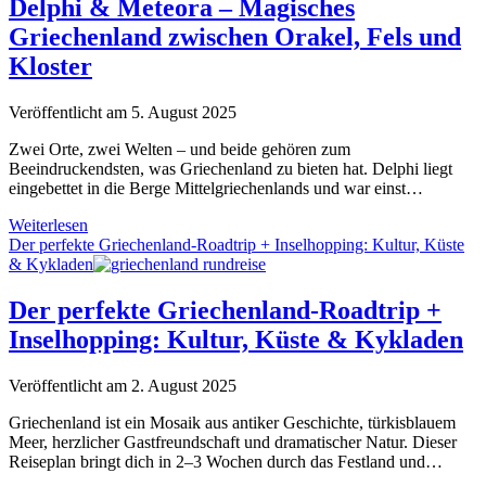
Delphi & Meteora – Magisches
Inselgenuss
Griechenland zwischen Orakel, Fels und
in
den
Kloster
Kykladen
Veröffentlicht am 5. August 2025
Zwei Orte, zwei Welten – und beide gehören zum
Beeindruckendsten, was Griechenland zu bieten hat. Delphi liegt
eingebettet in die Berge Mittelgriechenlands und war einst…
Delphi
Weiterlesen
&
Der perfekte Griechenland-Roadtrip + Inselhopping: Kultur, Küste
Meteora
& Kykladen
–
Magisches
Der perfekte Griechenland-Roadtrip +
Griechenland
Inselhopping: Kultur, Küste & Kykladen
zwischen
Orakel,
Fels
Veröffentlicht am 2. August 2025
und
Kloster
Griechenland ist ein Mosaik aus antiker Geschichte, türkisblauem
Meer, herzlicher Gastfreundschaft und dramatischer Natur. Dieser
Reiseplan bringt dich in 2–3 Wochen durch das Festland und…