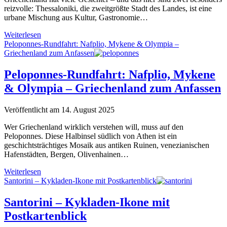
reizvolle: Thessaloniki, die zweitgrößte Stadt des Landes, ist eine
urbane Mischung aus Kultur, Gastronomie…
Thessaloniki
Weiterlesen
&
Peloponnes-Rundfahrt: Nafplio, Mykene & Olympia –
Chalkidiki
Griechenland zum Anfassen
–
Kulturstadt
Peloponnes-Rundfahrt: Nafplio, Mykene
trifft
& Olympia – Griechenland zum Anfassen
Küstenparadies
Veröffentlicht am 14. August 2025
Wer Griechenland wirklich verstehen will, muss auf den
Peloponnes. Diese Halbinsel südlich von Athen ist ein
geschichtsträchtiges Mosaik aus antiken Ruinen, venezianischen
Hafenstädten, Bergen, Olivenhainen…
Peloponnes-
Weiterlesen
Rundfahrt:
Santorini – Kykladen-Ikone mit Postkartenblick
Nafplio,
Mykene
Santorini – Kykladen-Ikone mit
&
Postkartenblick
Olympia
–