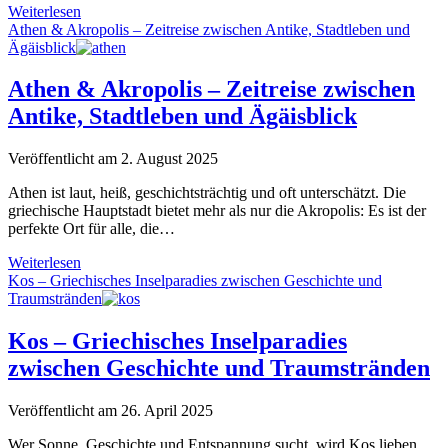
Der
Weiterlesen
perfekte
Athen & Akropolis – Zeitreise zwischen Antike, Stadtleben und
Griechenland-
Ägäisblick
Roadtrip
+
Athen & Akropolis – Zeitreise zwischen
Inselhopping:
Antike, Stadtleben und Ägäisblick
Kultur,
Küste
&
Veröffentlicht am 2. August 2025
Kykladen
Athen ist laut, heiß, geschichtsträchtig und oft unterschätzt. Die
griechische Hauptstadt bietet mehr als nur die Akropolis: Es ist der
perfekte Ort für alle, die…
Athen
Weiterlesen
&
Kos – Griechisches Inselparadies zwischen Geschichte und
Akropolis
Traumstränden
–
Zeitreise
Kos – Griechisches Inselparadies
zwischen
zwischen Geschichte und Traumstränden
Antike,
Stadtleben
und
Veröffentlicht am 26. April 2025
Ägäisblick
Wer Sonne, Geschichte und Entspannung sucht, wird Kos lieben.