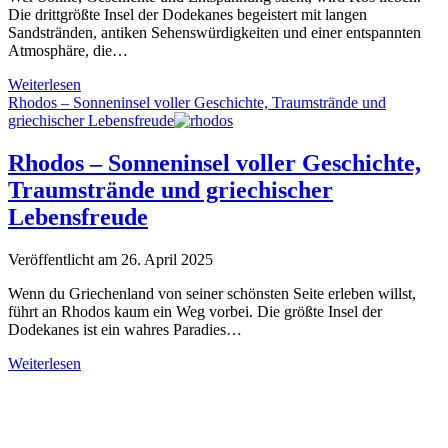
Die drittgrößte Insel der Dodekanes begeistert mit langen
Sandstränden, antiken Sehenswürdigkeiten und einer entspannten
Atmosphäre, die…
Kos
Weiterlesen
–
Rhodos – Sonneninsel voller Geschichte, Traumstrände und
Griechisches
griechischer Lebensfreude
Inselparadies
zwischen
Rhodos – Sonneninsel voller Geschichte,
Geschichte
Traumstrände und griechischer
und
Traumstränden
Lebensfreude
Veröffentlicht am 26. April 2025
Wenn du Griechenland von seiner schönsten Seite erleben willst,
führt an Rhodos kaum ein Weg vorbei. Die größte Insel der
Dodekanes ist ein wahres Paradies…
Rhodos
Weiterlesen
–
Sidebar
Sonneninsel
voller
Geschichte,