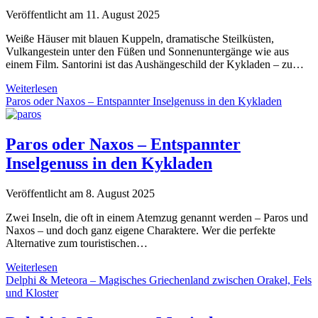
Griechenland
Veröffentlicht am 11. August 2025
zum
Anfassen
Weiße Häuser mit blauen Kuppeln, dramatische Steilküsten,
Vulkangestein unter den Füßen und Sonnenuntergänge wie aus
einem Film. Santorini ist das Aushängeschild der Kykladen – zu…
Santorini
Weiterlesen
–
Paros oder Naxos – Entspannter Inselgenuss in den Kykladen
Kykladen-
Ikone
mit
Paros oder Naxos – Entspannter
Postkartenblick
Inselgenuss in den Kykladen
Veröffentlicht am 8. August 2025
Zwei Inseln, die oft in einem Atemzug genannt werden – Paros und
Naxos – und doch ganz eigene Charaktere. Wer die perfekte
Alternative zum touristischen…
Paros
Weiterlesen
oder
Delphi & Meteora – Magisches Griechenland zwischen Orakel, Fels
Naxos
und Kloster
–
Entspannter