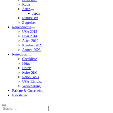
Kuba
Asien
Dropdown-
Japan
Menü
Rundreisen
öffnen
Zugreisen
Reiseberichte
Dropdown-
USA 2013
Menü
USA 2014
öffnen
Asien 2019
Kroatien 2022
Azoren 2023
Reisetipps
Dropdown-
Checkliste
Menü
Flüge
öffnen
Hotels
Reise-SIM
Reise-Tools
USA-Einreise
Versicherung
Rabatte & Gutscheine
Newsletter
Suchen