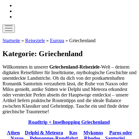
instagram
pinterest
E-
Mail
Menü
öffnen
Startseite
»
Reiseziele
»
Europa
»
Griechenland
Kategorie:
Griechenland
Willkommen in unserer
Griechenland-Reiseziele
-Welt – deinem
digitalen Reiseführer für Inselträume, mythologische Geschichte und
unentdeckte Landstriche. Ob du dich von der postkartenhaften
Romantik Santorinis verzaubern lässt, die Ruhe von Naxos oder
Milos genießt, antike Stätten wie Delphi und Meteora erkundest
oder versteckte Perlen abseits der Hauptwege entdeckst – unsere
Artikel liefern praktische Routentipps und die ideale Balance
zwischen Klassiker und Geheimtipp. Tauche ein und finde deine
griechische Traumreise!
Roadtrip + Inselhopping Griechenland
Athen
Delphi & Meteora
Kos
Mykonos
Paros oder
Naxos
Peloponnes-Rundfahrt
Rhodos
Santorini