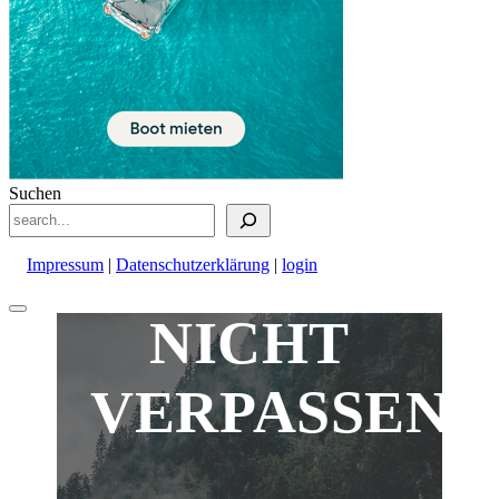
Suchen
Impressum
|
Datenschutzerklärung
|
login
Nach
NICHT
oben
scrollen
VERPASSEN!