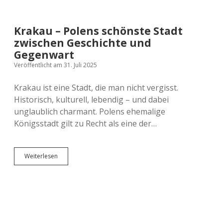
Versicherung
Zugreisen
Schweiz
Krakau – Polens schönste Stadt
Skandinavien
zwischen Geschichte und
Gegenwart
Spanien
Veröffentlicht am 31. Juli 2025
Krakau ist eine Stadt, die man nicht vergisst.
Europas Städte
Historisch, kulturell, lebendig – und dabei
unglaublich charmant. Polens ehemalige
Königsstadt gilt zu Recht als eine der…
Krakau
Weiterlesen
–
Polens
schönste
Stadt
zwischen
Geschichte
und