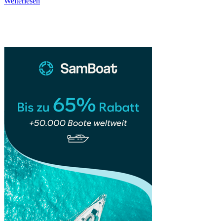
Vancouver
Weiterlesen
–
Sidebar
Schönste
Stadt
zwischen
Bergen
und
Meer
🍁
🌊