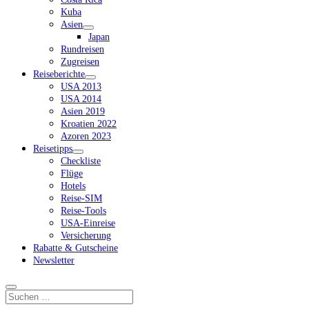
Kuba
Asien
Dropdown-
Japan
Menü
Rundreisen
öffnen
Zugreisen
Reiseberichte
Dropdown-
USA 2013
Menü
USA 2014
öffnen
Asien 2019
Kroatien 2022
Azoren 2023
Reisetipps
Dropdown-
Checkliste
Menü
Flüge
öffnen
Hotels
Reise-SIM
Reise-Tools
USA-Einreise
Versicherung
Rabatte & Gutscheine
Newsletter
Suchen