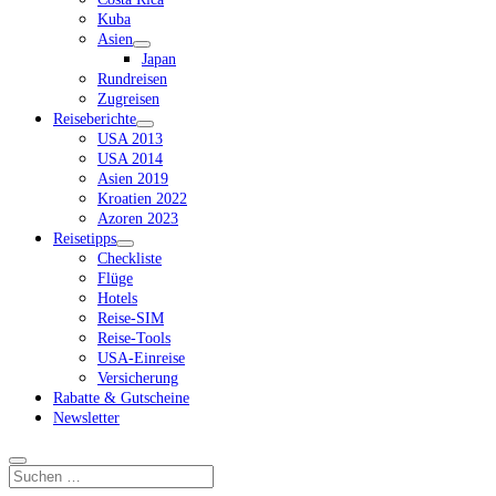
Kuba
Asien
Dropdown-
Japan
Menü
Rundreisen
öffnen
Zugreisen
Reiseberichte
Dropdown-
USA 2013
Menü
USA 2014
öffnen
Asien 2019
Kroatien 2022
Azoren 2023
Reisetipps
Dropdown-
Checkliste
Menü
Flüge
öffnen
Hotels
Reise-SIM
Reise-Tools
USA-Einreise
Versicherung
Rabatte & Gutscheine
Newsletter
Suchen