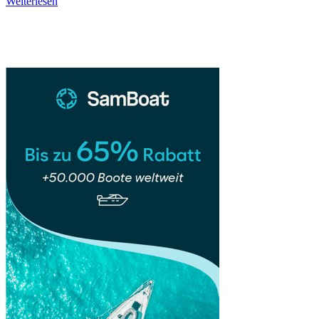
Catania
Weiterlesen
–
Sidebar
Siziliens
schwarze
Perle
zwischen
Lava,
Leben
&
Meer