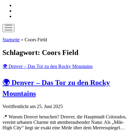
instagram
pinterest
E-
Mail
Menü
öffnen
Startseite
»
Coors Field
Schlagwort:
Coors Field
🌍 Denver – Das Tor zu den Rocky Mountains
🌍 Denver – Das Tor zu den Rocky
Mountains
Veröffentlicht am 25. Juni 2025
📍 Warum Denver besuchen? Denver, die Hauptstadt Colorados,
vereint urbanen Charme mit atemberaubender Natur. Als „Mile-
High City“ liegt sie exakt eine Meile über dem Meeresspiegel…