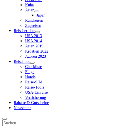
Kuba
Asien
Dropdown-
Japan
Menü
Rundreisen
öffnen
Zugreisen
Reiseberichte
Dropdown-
USA 2013
Menü
USA 2014
öffnen
Asien 2019
Kroatien 2022
Azoren 2023
Reisetipps
Dropdown-
Checkliste
Menü
Flüge
öffnen
Hotels
Reise-SIM
Reise-Tools
USA-Einreise
Versicherung
Rabatte & Gutscheine
Newsletter
Suchen