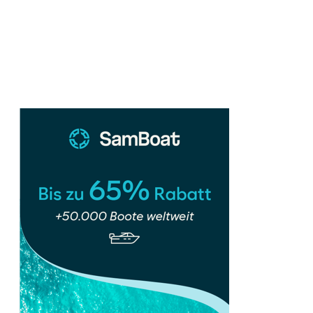
🔥
Sidebar