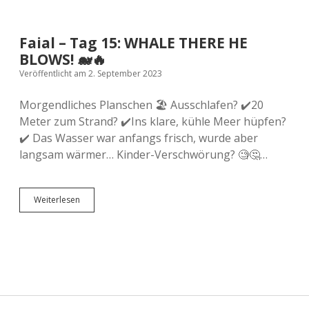
Versicherung
Zugreisen
Schweiz
Faial – Tag 15: WHALE THERE HE
Skandinavien
BLOWS! 🐋🔥
Veröffentlicht am 2. September 2023
Spanien
Morgendliches Planschen 🏖️ Ausschlafen? ✔️20
Meter zum Strand? ✔️Ins klare, kühle Meer hüpfen?
Europas Städte
✔️ Das Wasser war anfangs frisch, wurde aber
langsam wärmer… Kinder-Verschwörung? 🧐🤔…
Faial
Weiterlesen
–
Tag
15:
WHALE
THERE
HE
BLOWS!
🐋