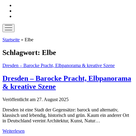
instagram
pinterest
E-
Mail
Menü
öffnen
Startseite
»
Elbe
Schlagwort:
Elbe
Dresden – Barocke Pracht, Elbpanorama & kreative Szene
Dresden – Barocke Pracht, Elbpanorama
& kreative Szene
Veröffentlicht am 27. August 2025
Dresden ist eine Stadt der Gegensätze: barock und alternativ,
klassisch und lebendig, historisch und grün. Kaum ein anderer Ort
in Deutschland vereint Architektur, Kunst, Natur…
Dresden
Weiterlesen