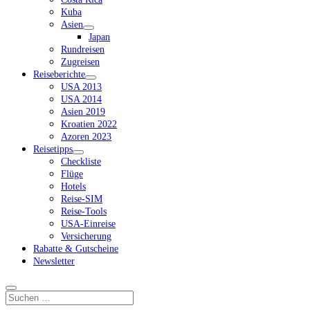
Kuba
Asien
Dropdown-
Japan
Menü
Rundreisen
öffnen
Zugreisen
Reiseberichte
Dropdown-
USA 2013
Menü
USA 2014
öffnen
Asien 2019
Kroatien 2022
Azoren 2023
Reisetipps
Dropdown-
Checkliste
Menü
Flüge
öffnen
Hotels
Reise-SIM
Reise-Tools
USA-Einreise
Versicherung
Rabatte & Gutscheine
Newsletter
Suchen