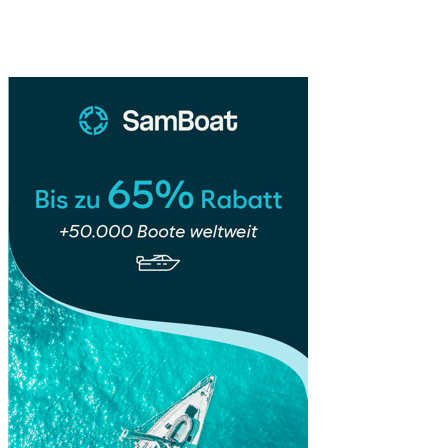
–
Sidebar
Barocke
Pracht,
Elbpanorama
&
kreative
Szene