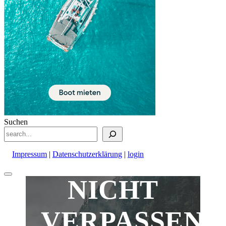
Suchen
Impressum
|
Datenschutzerklärung
|
login
Nach
NICHT
oben
scrollen
VERPASSEN!