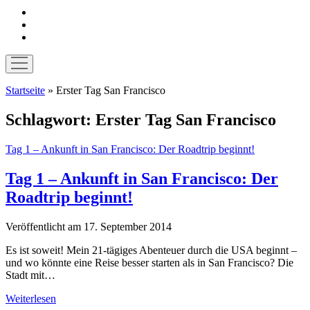
instagram
pinterest
E-
Mail
Menü
öffnen
Startseite
»
Erster Tag San Francisco
Schlagwort:
Erster Tag San Francisco
Tag 1 – Ankunft in San Francisco: Der Roadtrip beginnt!
Tag 1 – Ankunft in San Francisco: Der
Roadtrip beginnt!
Veröffentlicht am 17. September 2014
Es ist soweit! Mein 21-tägiges Abenteuer durch die USA beginnt –
und wo könnte eine Reise besser starten als in San Francisco? Die
Stadt mit…
Tag
Weiterlesen