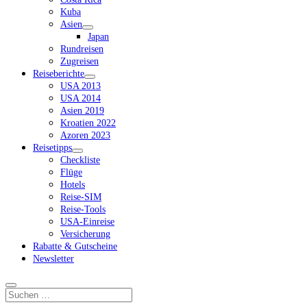
Kuba
Asien
Dropdown-
Japan
Menü
Rundreisen
öffnen
Zugreisen
Reiseberichte
Dropdown-
USA 2013
Menü
USA 2014
öffnen
Asien 2019
Kroatien 2022
Azoren 2023
Reisetipps
Dropdown-
Checkliste
Menü
Flüge
öffnen
Hotels
Reise-SIM
Reise-Tools
USA-Einreise
Versicherung
Rabatte & Gutscheine
Newsletter
Suchen