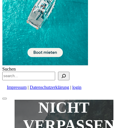
Suchen
Impressum
|
Datenschutzerklärung
|
login
Nach
NICHT
oben
scrollen
VERPASSEN!