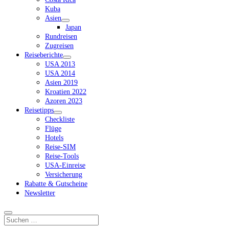
Kuba
Asien
Dropdown-
Japan
Menü
Rundreisen
öffnen
Zugreisen
Reiseberichte
Dropdown-
USA 2013
Menü
USA 2014
öffnen
Asien 2019
Kroatien 2022
Azoren 2023
Reisetipps
Dropdown-
Checkliste
Menü
Flüge
öffnen
Hotels
Reise-SIM
Reise-Tools
USA-Einreise
Versicherung
Rabatte & Gutscheine
Newsletter
Suchen