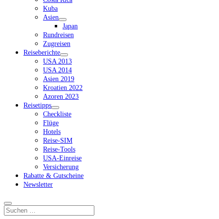
Kuba
Asien
Dropdown-
Japan
Menü
Rundreisen
öffnen
Zugreisen
Reiseberichte
Dropdown-
USA 2013
Menü
USA 2014
öffnen
Asien 2019
Kroatien 2022
Azoren 2023
Reisetipps
Dropdown-
Checkliste
Menü
Flüge
öffnen
Hotels
Reise-SIM
Reise-Tools
USA-Einreise
Versicherung
Rabatte & Gutscheine
Newsletter
Suchen