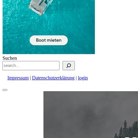
Suchen
Impressum
|
Datenschutzerklärung
|
login
Nach
oben
scrollen