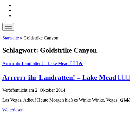
instagram
pinterest
E-
Mail
Menü
öffnen
Startseite
»
Goldstrike Canyon
Schlagwort:
Goldstrike Canyon
Arrrrrr ihr Landratten! – Lake Mead 🏴‍☠️⛵🔥
Arrrrrr ihr Landratten! – Lake Mead 🏴‍☠️
Veröffentlicht am 2. Oktober 2014
Las Vegas, Adieu! Heute Morgen hieß es Winke Winke, Vegas! 👋🎰Mit 
Arrrrrr
Weiterlesen
ihr
Sidebar
Landratten!
–