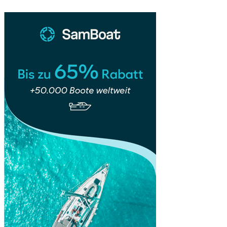
Lake
Mead
🏴‍☠️
⛵
🔥