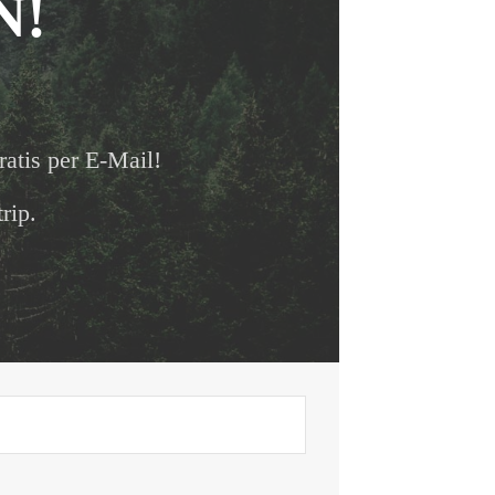
N!
ratis per E-Mail!
rip.