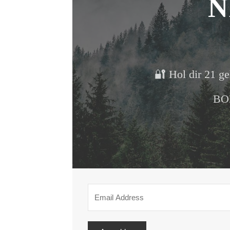
N
🔐 Hol dir 21 ge
BON