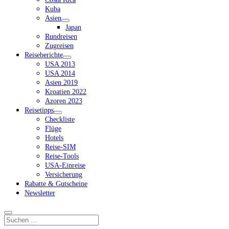
Kuba
Asien
Dropdown-
Japan
Menü
Rundreisen
öffnen
Zugreisen
Reiseberichte
Dropdown-
USA 2013
Menü
USA 2014
öffnen
Asien 2019
Kroatien 2022
Azoren 2023
Reisetipps
Dropdown-
Checkliste
Menü
Flüge
öffnen
Hotels
Reise-SIM
Reise-Tools
USA-Einreise
Versicherung
Rabatte & Gutscheine
Newsletter
Suchen