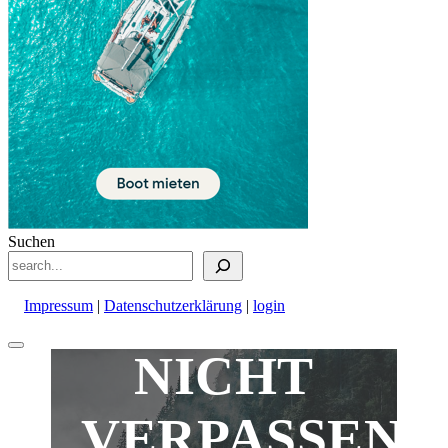
Suchen
Impressum
|
Datenschutzerklärung
|
login
Nach
NICHT
oben
scrollen
VERPASSEN!