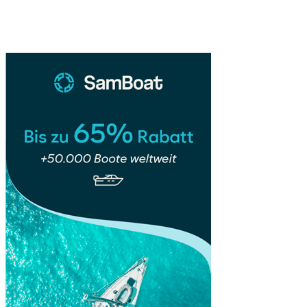
–
Sidebar
Hauptstadt
mit
Charakter,
Kultur
&
Kontrasten