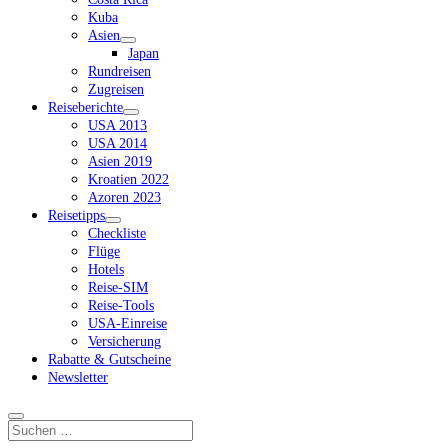
Kuba
Asien
Dropdown-
Japan
Menü
Rundreisen
öffnen
Zugreisen
Reiseberichte
Dropdown-
USA 2013
Menü
USA 2014
öffnen
Asien 2019
Kroatien 2022
Azoren 2023
Reisetipps
Dropdown-
Checkliste
Menü
Flüge
öffnen
Hotels
Reise-SIM
Reise-Tools
USA-Einreise
Versicherung
Rabatte & Gutscheine
Newsletter
Suchen