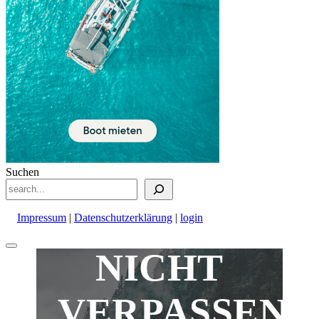
Suchen
Impressum
|
Datenschutzerklärung
|
login
Nach
NICHT
oben
scrollen
VERPASSEN!