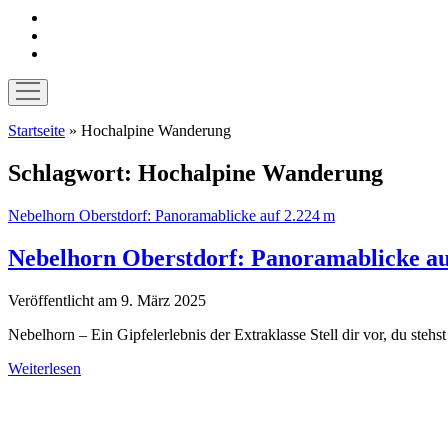
instagram
pinterest
E-
Mail
Menü
öffnen
Startseite
»
Hochalpine Wanderung
Schlagwort:
Hochalpine Wanderung
Nebelhorn Oberstdorf: Panoramablicke auf 2.224 m
Nebelhorn Oberstdorf: Panoramablicke au
Veröffentlicht am 9. März 2025
Nebelhorn – Ein Gipfelerlebnis der Extraklasse Stell dir vor, du st
Nebelhorn
Weiterlesen
Oberstdorf:
Sidebar
Panoramablicke
auf
2.224 m