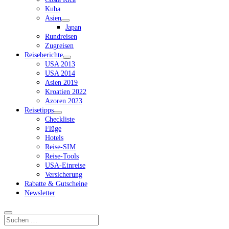
Kuba
Asien
Dropdown-
Japan
Menü
Rundreisen
öffnen
Zugreisen
Reiseberichte
Dropdown-
USA 2013
Menü
USA 2014
öffnen
Asien 2019
Kroatien 2022
Azoren 2023
Reisetipps
Dropdown-
Checkliste
Menü
Flüge
öffnen
Hotels
Reise-SIM
Reise-Tools
USA-Einreise
Versicherung
Rabatte & Gutscheine
Newsletter
Suchen