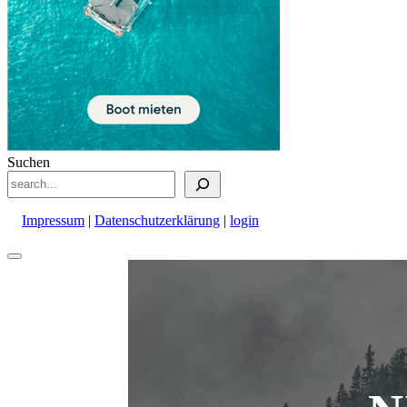
Suchen
Impressum
|
Datenschutzerklärung
|
login
Nach
oben
scrollen