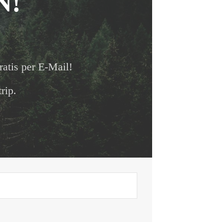
N!
ratis per E-Mail!
rip.