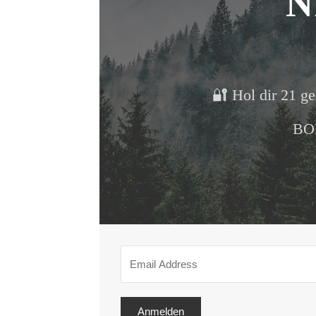
N
🔐 Hol dir 21 ge
BON
Anmelden