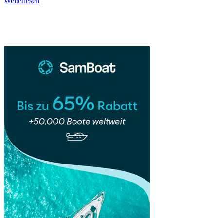
Thessaloniki
Weiterlesen
&
Sidebar
Chalkidiki
–
Kulturstadt
trifft
Küstenparadies