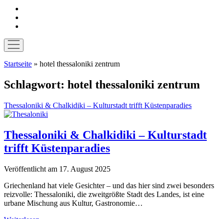
instagram
pinterest
E-
Mail
Menü
öffnen
Startseite
»
hotel thessaloniki zentrum
Schlagwort:
hotel thessaloniki zentrum
Thessaloniki & Chalkidiki – Kulturstadt trifft Küstenparadies
Thessaloniki & Chalkidiki – Kulturstadt
trifft Küstenparadies
Veröffentlicht am 17. August 2025
Griechenland hat viele Gesichter – und das hier sind zwei besonders
reizvolle: Thessaloniki, die zweitgrößte Stadt des Landes, ist eine
urbane Mischung aus Kultur, Gastronomie…