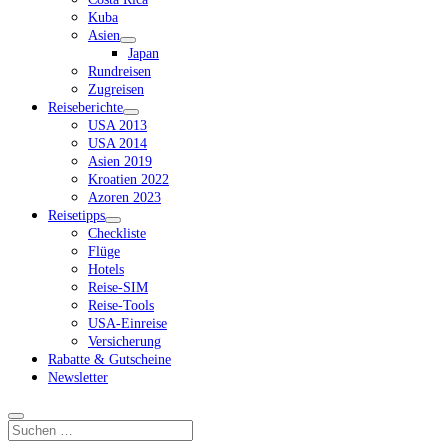
Kuba
Asien
Dropdown-
Japan
Menü
Rundreisen
öffnen
Zugreisen
Reiseberichte
Dropdown-
USA 2013
Menü
USA 2014
öffnen
Asien 2019
Kroatien 2022
Azoren 2023
Reisetipps
Dropdown-
Checkliste
Menü
Flüge
öffnen
Hotels
Reise-SIM
Reise-Tools
USA-Einreise
Versicherung
Rabatte & Gutscheine
Newsletter
Suchen