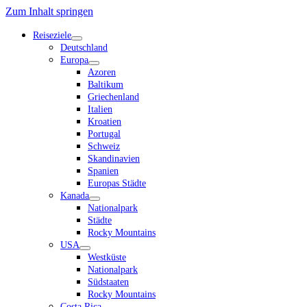
Zum Inhalt springen
Reiseziele
Dropdown-
Deutschland
Menü
Europa
öffnen
Dropdown-
Azoren
Menü
Baltikum
öffnen
Griechenland
Italien
Kroatien
Portugal
Schweiz
Skandinavien
Spanien
Europas Städte
Kanada
Dropdown-
Nationalpark
Menü
Städte
öffnen
Rocky Mountains
USA
Dropdown-
Westküste
Menü
Nationalpark
öffnen
Südstaaten
Rocky Mountains
Costa Rica