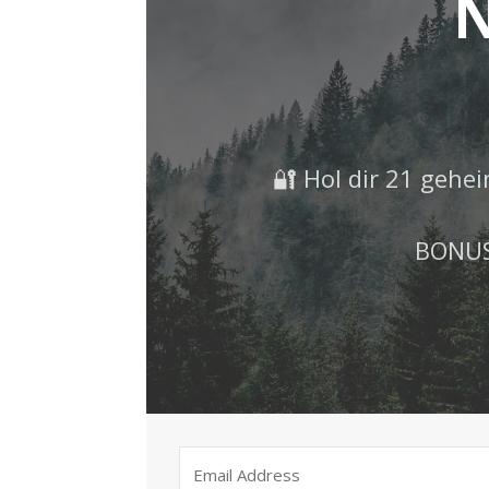
N
🔐 Hol dir 21 gehei
BONUS: