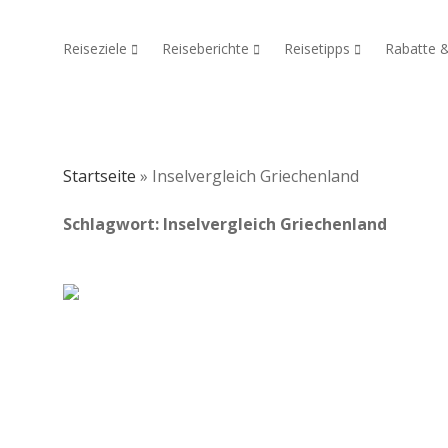
Reiseziele
Reiseberichte
Reisetipps
Rabatte 
Dropdown-Menü öffnen
Dropdown-Menü öffnen
Dropdown-Menü 
Startseite
»
Inselvergleich Griechenland
Schlagwort:
Inselvergleich Griechenland