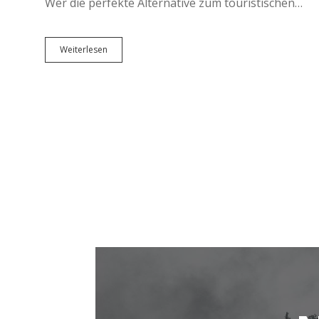
Wer die perfekte Alternative zum touristischen…
Paros
Weiterlesen
oder
Naxos
–
Entspannter
Inselgenuss
in
den
Kykladen