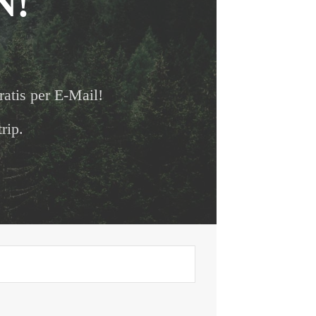
N!
ratis per E-Mail!
rip.