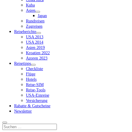
Kuba
Asien
Dropdown-
Japan
Menü
Rundreisen
öffnen
Zugreisen
Reiseberichte
Dropdown-
USA 2013
Menü
USA 2014
öffnen
Asien 2019
Kroatien 2022
Azoren 2023
Reisetipps
Dropdown-
Checkliste
Menü
Flüge
öffnen
Hotels
Reise-SIM
Reise-Tools
USA-Einreise
Versicherung
Rabatte & Gutscheine
Newsletter
Suchen