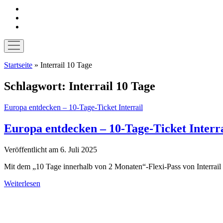
instagram
pinterest
E-
Mail
Menü
öffnen
Startseite
»
Interrail 10 Tage
Schlagwort:
Interrail 10 Tage
Europa entdecken – 10-Tage-Ticket Interrail
Europa entdecken – 10-Tage-Ticket Interra
Veröffentlicht am 6. Juli 2025
Mit dem „10 Tage innerhalb von 2 Monaten“-Flexi-Pass von Interrail
Europa
Weiterlesen
entdecken
Sidebar
–
10-
Tage-