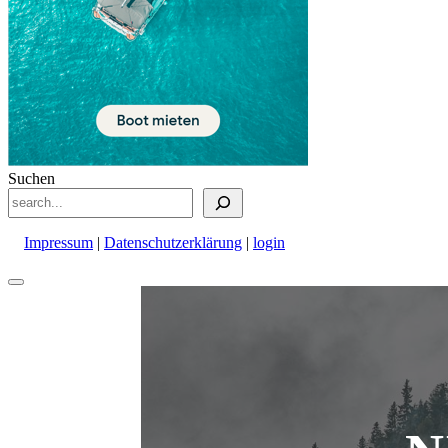
Suchen
Impressum
|
Datenschutzerklärung
|
login
Nach
oben
scrollen