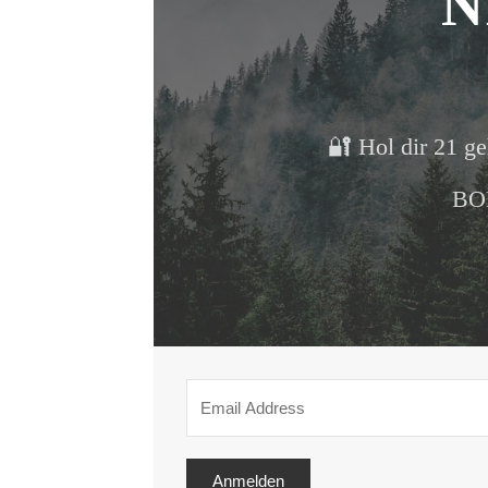
N
🔐 Hol dir 21 ge
BON
Anmelden