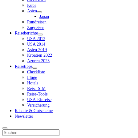
Kuba
Asien
Dropdown-
Japan
Menü
Rundreisen
öffnen
Zugreisen
Reiseberichte
Dropdown-
USA 2013
Menü
USA 2014
öffnen
Asien 2019
Kroatien 2022
Azoren 2023
Reisetipps
Dropdown-
Checkliste
Menü
Flüge
öffnen
Hotels
Reise-SIM
Reise-Tools
USA-Einreise
Versicherung
Rabatte & Gutscheine
Newsletter
Suchen