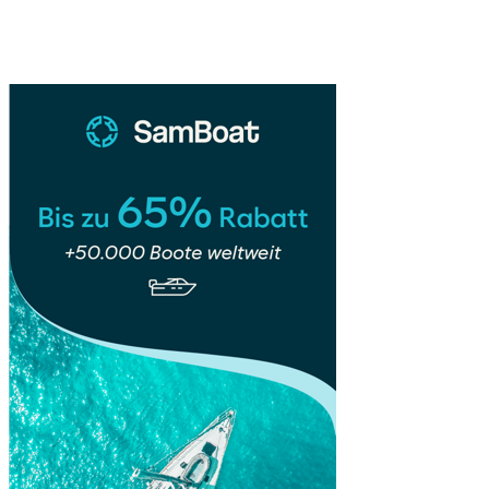
Spanien
Sidebar
&
Portugal
mit
Interrail:
7
Tage
–
1
Monat