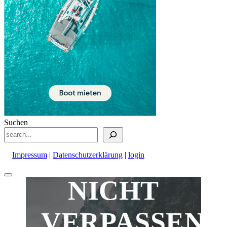
Suchen
Impressum
|
Datenschutzerklärung
|
login
Nach
NICHT
oben
scrollen
VERPASSEN!