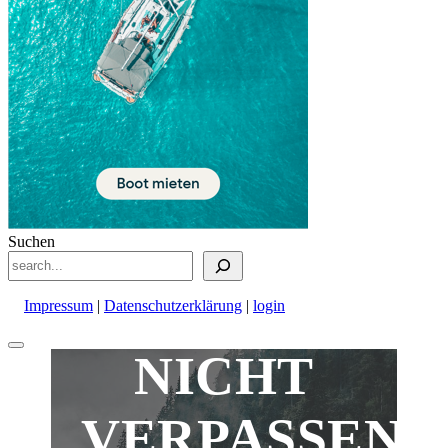
Suchen
Impressum
|
Datenschutzerklärung
|
login
Nach
NICHT
oben
scrollen
VERPASSEN!