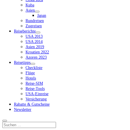
Kuba
Asien
Dropdown-
Japan
Menü
Rundreisen
öffnen
Zugreisen
Reiseberichte
Dropdown-
USA 2013
Menü
USA 2014
öffnen
Asien 2019
Kroatien 2022
Azoren 2023
Reisetipps
Dropdown-
Checkliste
Menü
Flüge
öffnen
Hotels
Reise-SIM
Reise-Tools
USA-Einreise
Versicherung
Rabatte & Gutscheine
Newsletter
Suchen