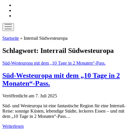
instagram
pinterest
E-
Mail
Menü
öffnen
Startseite
»
Interrail Südwesteuropa
Schlagwort:
Interrail Südwesteuropa
Süd-Westeuropa mit dem „10 Tage in 2 Monaten“-Pass.
Süd-Westeuropa mit dem „10 Tage in 2
Monaten“-Pass.
Veröffentlicht am 7. Juli 2025
Süd- und Westeuropa ist eine fantastische Region für eine Interrail-
Reise: sonnige Küsten, lebendige Städte, leckeres Essen – und mit
dem „10 Tage in 2 Monaten“-Pass…
Süd-
Weiterlesen