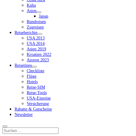
Kuba
Asien
Dropdown-
Japan
Menü
Rundreisen
öffnen
Zugreisen
Reiseberichte
Dropdown-
USA 2013
Menü
USA 2014
öffnen
Asien 2019
Kroatien 2022
Azoren 2023
Reisetipps
Dropdown-
Checkliste
Menü
Flüge
öffnen
Hotels
Reise-SIM
Reise-Tools
USA-Einreise
Versicherung
Rabatte & Gutscheine
Newsletter
Suchen