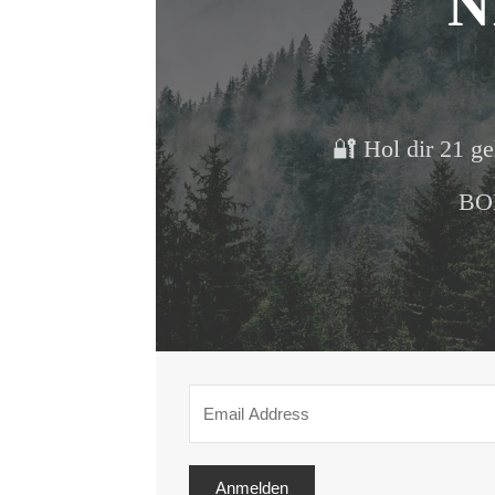
N
🔐 Hol dir 21 ge
BON
Anmelden