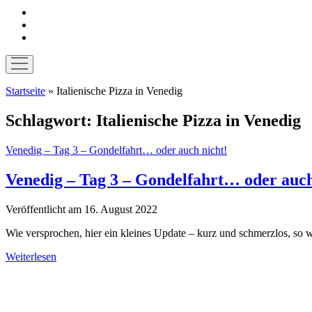
instagram
pinterest
E-
Mail
Menü
öffnen
Startseite
»
Italienische Pizza in Venedig
Schlagwort:
Italienische Pizza in Venedig
Venedig – Tag 3 – Gondelfahrt… oder auch nicht!
Venedig – Tag 3 – Gondelfahrt… oder auch
Veröffentlicht am 16. August 2022
Wie versprochen, hier ein kleines Update – kurz und schmerzlos, so 
Venedig
Weiterlesen
–
Sidebar
Tag
3
–