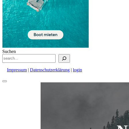
Suchen
Impressum
|
Datenschutzerklärung
|
login
Nach
oben
scrollen