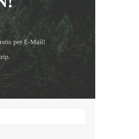
N!
ratis per E-Mail!
rip.