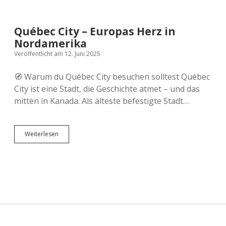
Versicherung
Zugreisen
Schweiz
Québec City – Europas Herz in
Skandinavien
Nordamerika
Veröffentlicht am 12. Juni 2025
Spanien
🧭 Warum du Québec City besuchen solltest Québec
City ist eine Stadt, die Geschichte atmet – und das
Europas Städte
mitten in Kanada. Als älteste befestigte Stadt…
Québec
Weiterlesen
City
–
Europas
Herz
in
Nordamerika