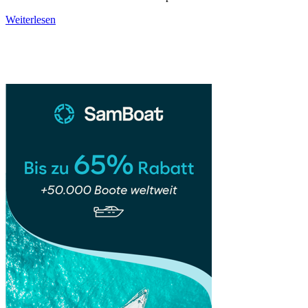
Südtirol
Weiterlesen
–
Sidebar
Dolomiten
&
Bozen:
Natur,
Genuss
und
alpine
Kultur
im
Herzen
Europas