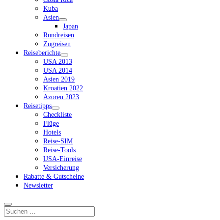
Kuba
Asien
Dropdown-
Japan
Menü
Rundreisen
öffnen
Zugreisen
Reiseberichte
Dropdown-
USA 2013
Menü
USA 2014
öffnen
Asien 2019
Kroatien 2022
Azoren 2023
Reisetipps
Dropdown-
Checkliste
Menü
Flüge
öffnen
Hotels
Reise-SIM
Reise-Tools
USA-Einreise
Versicherung
Rabatte & Gutscheine
Newsletter
Suchen