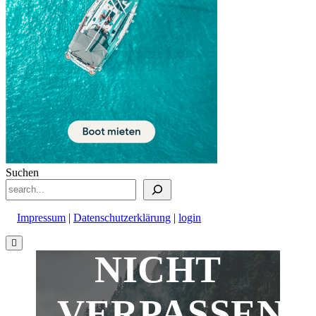
Suchen
Impressum
|
Datenschutzerklärung
|
login
Nach
oben
NICHT
scrollen
VERPASSEN!