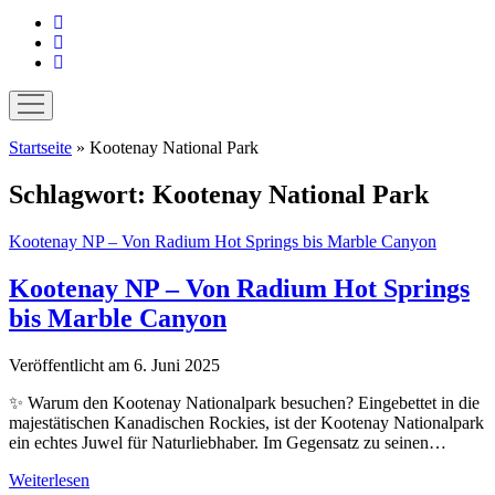
instagram
pinterest
E-
Mail
Menü
öffnen
Startseite
»
Kootenay National Park
Schlagwort:
Kootenay National Park
Kootenay NP – Von Radium Hot Springs bis Marble Canyon
Kootenay NP – Von Radium Hot Springs
bis Marble Canyon
Veröffentlicht am 6. Juni 2025
✨ Warum den Kootenay Nationalpark besuchen? Eingebettet in die
majestätischen Kanadischen Rockies, ist der Kootenay Nationalpark
ein echtes Juwel für Naturliebhaber. Im Gegensatz zu seinen…
Kootenay
Weiterlesen