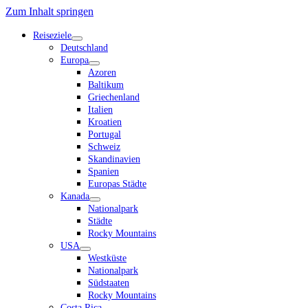
Zum Inhalt springen
Reiseziele
Dropdown-
Deutschland
Menü
Europa
öffnen
Dropdown-
Azoren
Menü
Baltikum
öffnen
Griechenland
Italien
Kroatien
Portugal
Schweiz
Skandinavien
Spanien
Europas Städte
Kanada
Dropdown-
Nationalpark
Menü
Städte
öffnen
Rocky Mountains
USA
Dropdown-
Westküste
Menü
Nationalpark
öffnen
Südstaaten
Rocky Mountains
Costa Rica