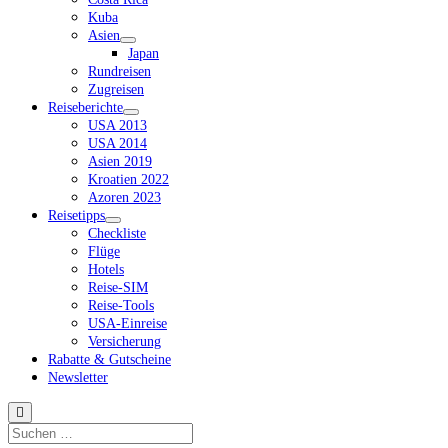
Kuba
Asien
Dropdown-
Japan
Menü
Rundreisen
öffnen
Zugreisen
Reiseberichte
Dropdown-
USA 2013
Menü
USA 2014
öffnen
Asien 2019
Kroatien 2022
Azoren 2023
Reisetipps
Dropdown-
Checkliste
Menü
Flüge
öffnen
Hotels
Reise-SIM
Reise-Tools
USA-Einreise
Versicherung
Rabatte & Gutscheine
Newsletter
Suchen