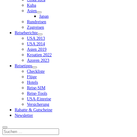
Kuba
Asien
Dropdown-
Japan
Menü
Rundreisen
öffnen
Zugreisen
Reiseberichte
Dropdown-
USA 2013
Menü
USA 2014
öffnen
Asien 2019
Kroatien 2022
Azoren 2023
Reisetipps
Dropdown-
Checkliste
Menü
Flüge
öffnen
Hotels
Reise-SIM
Reise-Tools
USA-Einreise
Versicherung
Rabatte & Gutscheine
Newsletter
Suchen