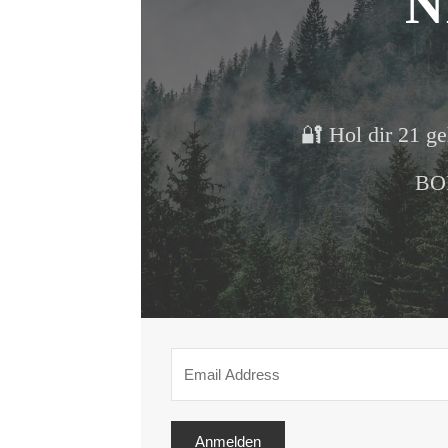
N
🔐 Hol dir 21 ge
BON
Anmelden