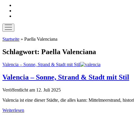
instagram
pinterest
E-
Mail
Menü
öffnen
Startseite
»
Paella Valenciana
Schlagwort:
Paella Valenciana
Valencia – Sonne, Strand & Stadt mit Stil
Valencia – Sonne, Strand & Stadt mit Stil
Veröffentlicht am 12. Juli 2025
Valencia ist eine dieser Städte, die alles kann: Mittelmeerstrand, histo
Valencia
Weiterlesen
–
Sidebar
Sonne,
Strand
&