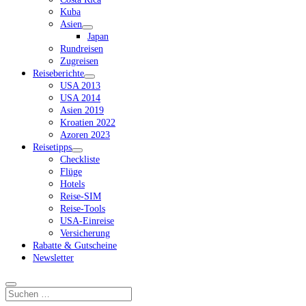
Kuba
Asien
Dropdown-
Japan
Menü
Rundreisen
öffnen
Zugreisen
Reiseberichte
Dropdown-
USA 2013
Menü
USA 2014
öffnen
Asien 2019
Kroatien 2022
Azoren 2023
Reisetipps
Dropdown-
Checkliste
Menü
Flüge
öffnen
Hotels
Reise-SIM
Reise-Tools
USA-Einreise
Versicherung
Rabatte & Gutscheine
Newsletter
Suchen