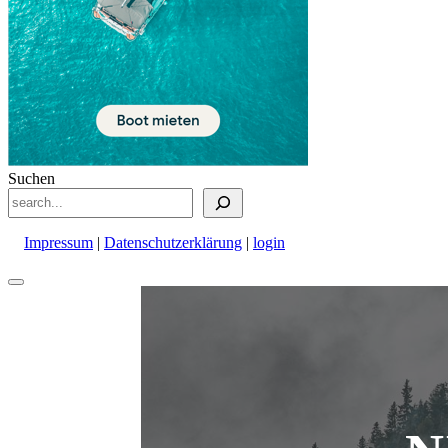
Suchen
Impressum
|
Datenschutzerklärung
|
login
Nach
oben
scrollen