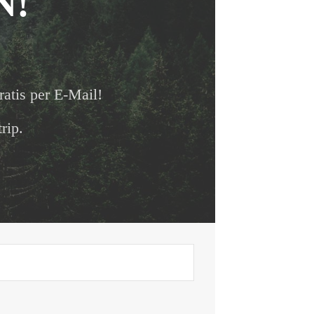
N!
ratis per E-Mail!
rip.