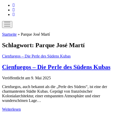
instagram
pinterest
E-
Mail
Menü
öffnen
Startseite
»
Parque José Martí
Schlagwort:
Parque José Martí
Cienfuegos – Die Perle des Südens Kubas
Cienfuegos – Die Perle des Südens Kubas
Veröffentlicht am 9. Mai 2025
Cienfuegos, auch bekannt als die „Perle des Südens“, ist eine der
charmantesten Städte Kubas. Geprägt von französischer
Kolonialarchitektur, einer entspannten Atmosphäre und einer
wunderschönen Lage…
Cienfuegos
Weiterlesen
–