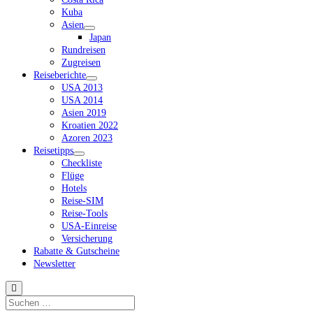
Kuba
Asien
Dropdown-
Japan
Menü
Rundreisen
öffnen
Zugreisen
Reiseberichte
Dropdown-
USA 2013
Menü
USA 2014
öffnen
Asien 2019
Kroatien 2022
Azoren 2023
Reisetipps
Dropdown-
Checkliste
Menü
Flüge
öffnen
Hotels
Reise-SIM
Reise-Tools
USA-Einreise
Versicherung
Rabatte & Gutscheine
Newsletter
Suchen