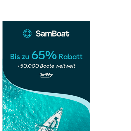
Sidebar
Die
Perle
des
Südens
Kubas