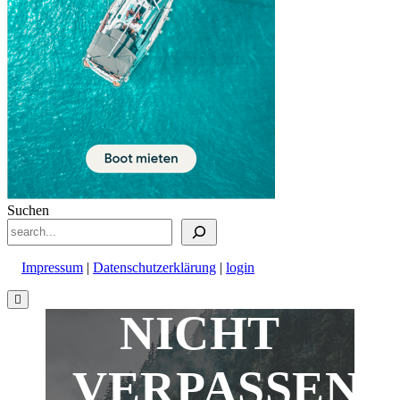
Suchen
Impressum
|
Datenschutzerklärung
|
login
Nach
oben
NICHT
scrollen
VERPASSEN!