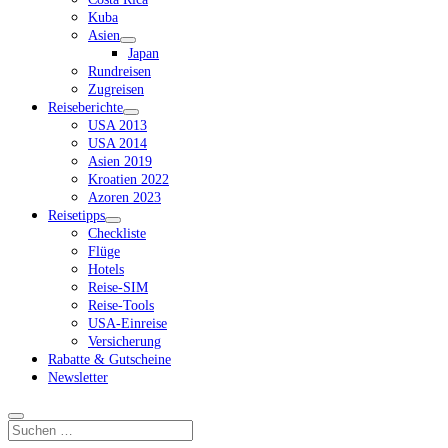
Kuba
Asien
Dropdown-
Japan
Menü
Rundreisen
öffnen
Zugreisen
Reiseberichte
Dropdown-
USA 2013
Menü
USA 2014
öffnen
Asien 2019
Kroatien 2022
Azoren 2023
Reisetipps
Dropdown-
Checkliste
Menü
Flüge
öffnen
Hotels
Reise-SIM
Reise-Tools
USA-Einreise
Versicherung
Rabatte & Gutscheine
Newsletter
Suchen