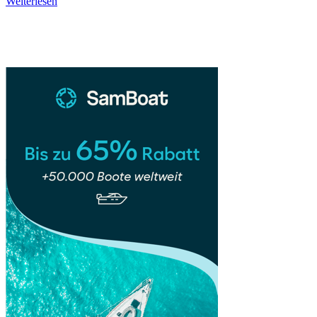
The
Weiterlesen
Wave
Sidebar
&
Coyote
Buttes
South
–
Surrealen
Landschaften
in
AZ