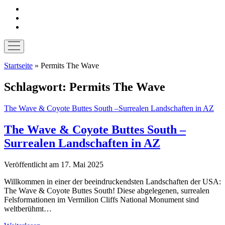
instagram
pinterest
E-
Mail
Menü
öffnen
Startseite
»
Permits The Wave
Schlagwort:
Permits The Wave
The Wave & Coyote Buttes South –Surrealen Landschaften in AZ
The Wave & Coyote Buttes South –
Surrealen Landschaften in AZ
Veröffentlicht am 17. Mai 2025
Willkommen in einer der beeindruckendsten Landschaften der USA:
The Wave & Coyote Buttes South! Diese abgelegenen, surrealen
Felsformationen im Vermilion Cliffs National Monument sind
weltberühmt…