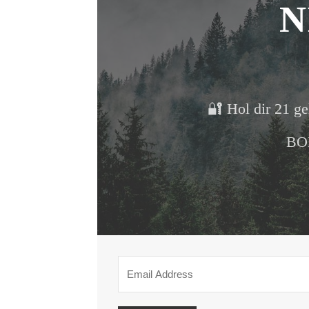
N
🔐 Hol dir 21 ge
BON