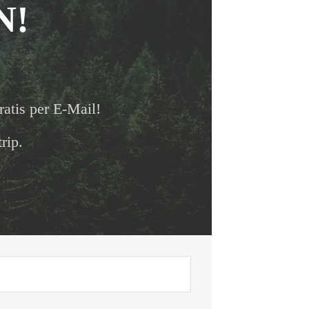
N!
ratis per E-Mail!
rip.