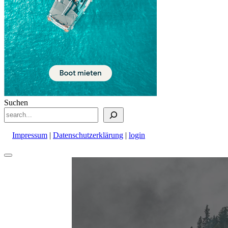
Suchen
Impressum
|
Datenschutzerklärung
|
login
Nach
oben
scrollen