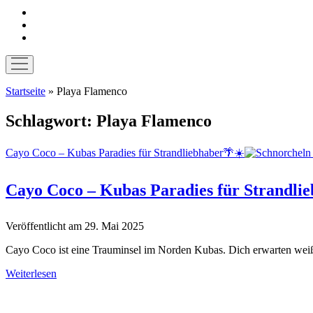
instagram
pinterest
E-
Mail
Menü
öffnen
Startseite
»
Playa Flamenco
Schlagwort:
Playa Flamenco
Cayo Coco – Kubas Paradies für Strandliebhaber🌴☀️
Cayo Coco – Kubas Paradies für Strandli
Veröffentlicht am 29. Mai 2025
Cayo Coco ist eine Trauminsel im Norden Kubas. Dich erwarten weiß
Cayo
Weiterlesen
Coco
Sidebar
–
Kubas