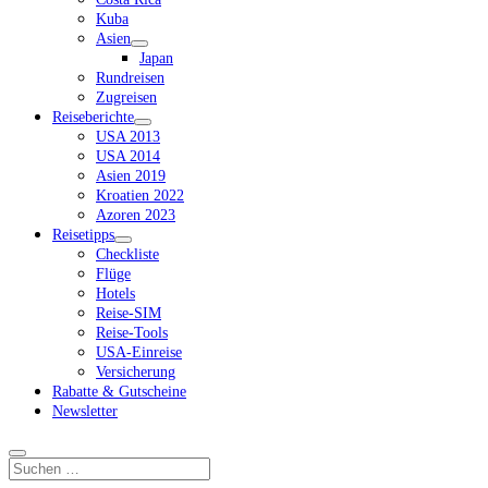
Kuba
Asien
Dropdown-
Japan
Menü
Rundreisen
öffnen
Zugreisen
Reiseberichte
Dropdown-
USA 2013
Menü
USA 2014
öffnen
Asien 2019
Kroatien 2022
Azoren 2023
Reisetipps
Dropdown-
Checkliste
Menü
Flüge
öffnen
Hotels
Reise-SIM
Reise-Tools
USA-Einreise
Versicherung
Rabatte & Gutscheine
Newsletter
Suchen