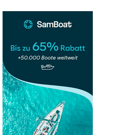
Paradies
für
Strandliebhaber
🌴
☀️