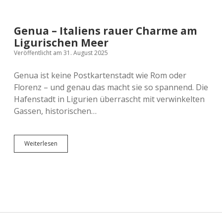
Versicherung
Zugreisen
Schweiz
Genua – Italiens rauer Charme am
Skandinavien
Ligurischen Meer
Veröffentlicht am 31. August 2025
Spanien
Genua ist keine Postkartenstadt wie Rom oder
Florenz – und genau das macht sie so spannend. Die
Europas Städte
Hafenstadt in Ligurien überrascht mit verwinkelten
Gassen, historischen…
Genua
Weiterlesen
–
Italiens
rauer
Charme
am
Ligurischen
Meer