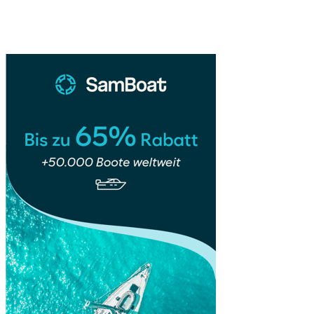
Alpines
Sidebar
Idyll
zwischen
Gipfeln
und
Bergpanorama