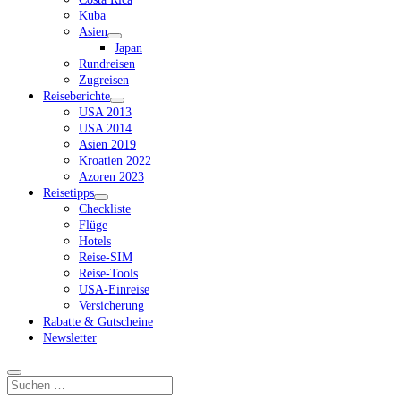
Kuba
Asien
Dropdown-
Japan
Menü
Rundreisen
öffnen
Zugreisen
Reiseberichte
Dropdown-
USA 2013
Menü
USA 2014
öffnen
Asien 2019
Kroatien 2022
Azoren 2023
Reisetipps
Dropdown-
Checkliste
Menü
Flüge
öffnen
Hotels
Reise-SIM
Reise-Tools
USA-Einreise
Versicherung
Rabatte & Gutscheine
Newsletter
Suchen