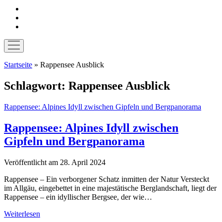
instagram
pinterest
E-
Mail
Menü
öffnen
Startseite
»
Rappensee Ausblick
Schlagwort:
Rappensee Ausblick
Rappensee: Alpines Idyll zwischen Gipfeln und Bergpanorama
Rappensee: Alpines Idyll zwischen
Gipfeln und Bergpanorama
Veröffentlicht am 28. April 2024
Rappensee – Ein verborgener Schatz inmitten der Natur Versteckt
im Allgäu, eingebettet in eine majestätische Berglandschaft, liegt der
Rappensee – ein idyllischer Bergsee, der wie…
Rappensee:
Weiterlesen