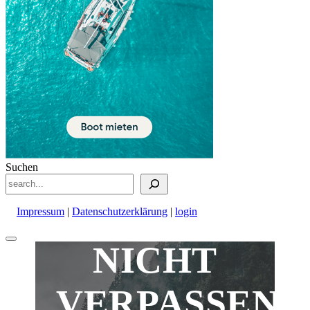
Suchen
Impressum
|
Datenschutzerklärung
|
login
Nach
NICHT
oben
scrollen
VERPASSEN!