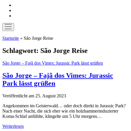
instagram
pinterest
E-
Mail
Menü
öffnen
Startseite
»
São Jorge Reise
Schlagwort:
São Jorge Reise
São Jorge – Fajã dos Vimes: Jurassic Park lässt grüßen
São Jorge – Fajã dos Vimes: Jurassic
Park lässt grüßen
Veröffentlicht am 25. August 2023
Angekommen im Geisterwald… oder doch direkt in Jurassic Park?
Nach einer Nacht, die sich eher wie ein holzhammerinduzierter
Koma-Schlaf anfühlte, klingelte um 5 Uhr morgens…
São
Weiterlesen