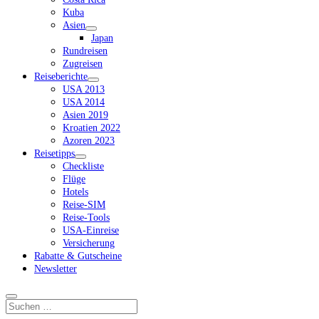
Kuba
Asien
Dropdown-
Japan
Menü
Rundreisen
öffnen
Zugreisen
Reiseberichte
Dropdown-
USA 2013
Menü
USA 2014
öffnen
Asien 2019
Kroatien 2022
Azoren 2023
Reisetipps
Dropdown-
Checkliste
Menü
Flüge
öffnen
Hotels
Reise-SIM
Reise-Tools
USA-Einreise
Versicherung
Rabatte & Gutscheine
Newsletter
Suchen