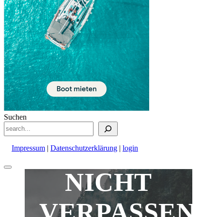
Suchen
Impressum
|
Datenschutzerklärung
|
login
Nach
NICHT
oben
scrollen
VERPASSEN!