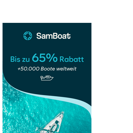
Geisterklamm:
Sidebar
Wanderung
durch
Klamm
der
Geister