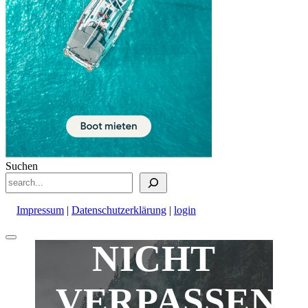
Suchen
Impressum
|
Datenschutzerklärung
|
login
Nach
NICHT
oben
scrollen
VERPASSEN!