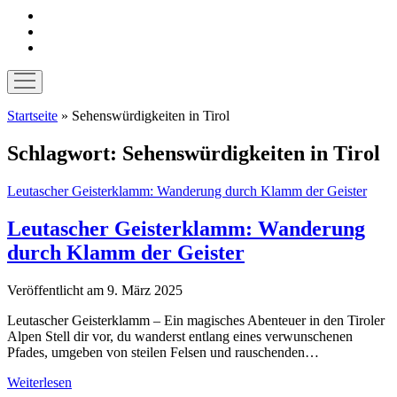
instagram
pinterest
E-
Mail
Menü
öffnen
Startseite
»
Sehenswürdigkeiten in Tirol
Schlagwort:
Sehenswürdigkeiten in Tirol
Leutascher Geisterklamm: Wanderung durch Klamm der Geister
Leutascher Geisterklamm: Wanderung
durch Klamm der Geister
Veröffentlicht am 9. März 2025
Leutascher Geisterklamm – Ein magisches Abenteuer in den Tiroler
Alpen Stell dir vor, du wanderst entlang eines verwunschenen
Pfades, umgeben von steilen Felsen und rauschenden…
Leutascher
Weiterlesen