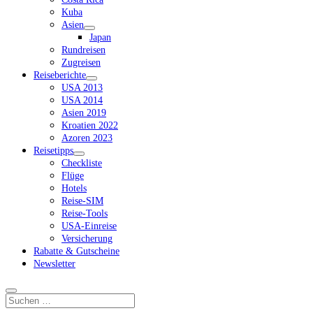
Kuba
Asien
Dropdown-
Japan
Menü
Rundreisen
öffnen
Zugreisen
Reiseberichte
Dropdown-
USA 2013
Menü
USA 2014
öffnen
Asien 2019
Kroatien 2022
Azoren 2023
Reisetipps
Dropdown-
Checkliste
Menü
Flüge
öffnen
Hotels
Reise-SIM
Reise-Tools
USA-Einreise
Versicherung
Rabatte & Gutscheine
Newsletter
Suchen