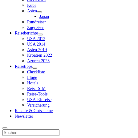
Kuba
Asien
Dropdown-
Japan
Menü
Rundreisen
öffnen
Zugreisen
Reiseberichte
Dropdown-
USA 2013
Menü
USA 2014
öffnen
Asien 2019
Kroatien 2022
Azoren 2023
Reisetipps
Dropdown-
Checkliste
Menü
Flüge
öffnen
Hotels
Reise-SIM
Reise-Tools
USA-Einreise
Versicherung
Rabatte & Gutscheine
Newsletter
Suchen