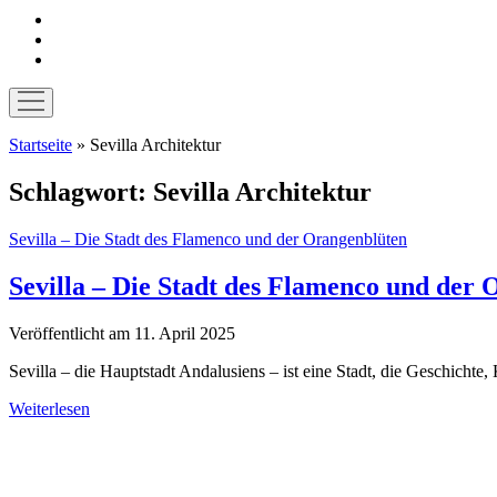
instagram
pinterest
E-
Mail
Menü
öffnen
Startseite
»
Sevilla Architektur
Schlagwort:
Sevilla Architektur
Sevilla – Die Stadt des Flamenco und der Orangenblüten
Sevilla – Die Stadt des Flamenco und der
Veröffentlicht am 11. April 2025
Sevilla – die Hauptstadt Andalusiens – ist eine Stadt, die Geschicht
Sevilla
Weiterlesen
–
Sidebar
Die
Stadt
des