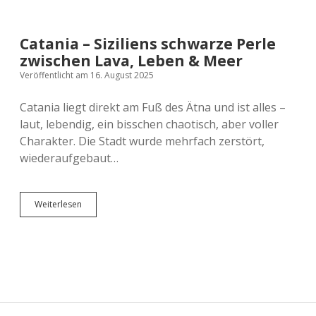
Versicherung
Zugreisen
Schweiz
Catania – Siziliens schwarze Perle
Skandinavien
zwischen Lava, Leben & Meer
Veröffentlicht am 16. August 2025
Spanien
Catania liegt direkt am Fuß des Ätna und ist alles –
laut, lebendig, ein bisschen chaotisch, aber voller
Europas Städte
Charakter. Die Stadt wurde mehrfach zerstört,
wiederaufgebaut…
Catania
Weiterlesen
–
Siziliens
schwarze
Perle
zwischen
Lava,
Leben
&