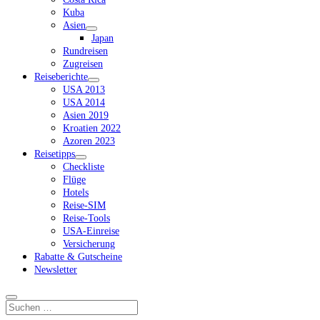
Kuba
Asien
Dropdown-
Japan
Menü
Rundreisen
öffnen
Zugreisen
Reiseberichte
Dropdown-
USA 2013
Menü
USA 2014
öffnen
Asien 2019
Kroatien 2022
Azoren 2023
Reisetipps
Dropdown-
Checkliste
Menü
Flüge
öffnen
Hotels
Reise-SIM
Reise-Tools
USA-Einreise
Versicherung
Rabatte & Gutscheine
Newsletter
Suchen