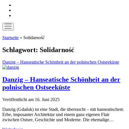
instagram
pinterest
E-
Mail
Menü
öffnen
Startseite
»
Solidarność
Schlagwort:
Solidarność
Danzig – Hanseatische Schönheit an der polnischen Ostseeküste
Danzig – Hanseatische Schönheit an der
polnischen Ostseeküste
Veröffentlicht am 16. Juni 2025
Danzig (Gdańsk) ist eine Stadt, die überrascht – mit hanseatischem
Erbe, imposanter Architektur und einem ganz eigenen Flair
zwischen Ostsee, Geschichte und Moderne. Die ehemalige…