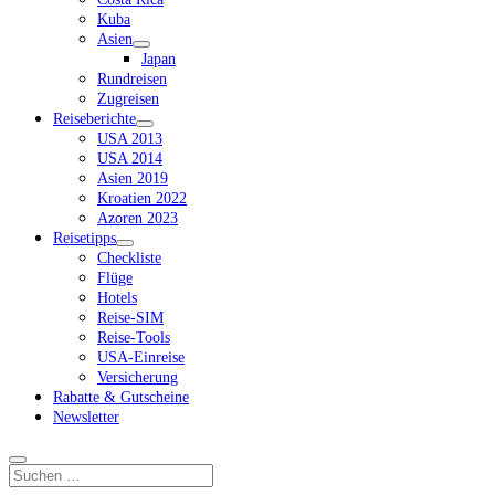
Kuba
Asien
Dropdown-
Japan
Menü
Rundreisen
öffnen
Zugreisen
Reiseberichte
Dropdown-
USA 2013
Menü
USA 2014
öffnen
Asien 2019
Kroatien 2022
Azoren 2023
Reisetipps
Dropdown-
Checkliste
Menü
Flüge
öffnen
Hotels
Reise-SIM
Reise-Tools
USA-Einreise
Versicherung
Rabatte & Gutscheine
Newsletter
Suchen