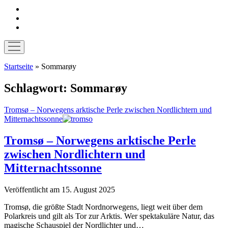
instagram
pinterest
E-
Mail
Menü
öffnen
Startseite
»
Sommarøy
Schlagwort:
Sommarøy
Tromsø – Norwegens arktische Perle zwischen Nordlichtern und
Mitternachtssonne
Tromsø – Norwegens arktische Perle
zwischen Nordlichtern und
Mitternachtssonne
Veröffentlicht am 15. August 2025
Tromsø, die größte Stadt Nordnorwegens, liegt weit über dem
Polarkreis und gilt als Tor zur Arktis. Wer spektakuläre Natur, das
magische Schauspiel der Nordlichter und…