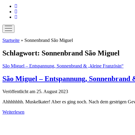
instagram
pinterest
E-
Mail
Menü
öffnen
Startseite
»
Sonnenbrand São Miguel
Schlagwort:
Sonnenbrand São Miguel
São Miguel – Entspannung, Sonnenbrand & „kleine Französin“
São Miguel – Entspannung, Sonnenbrand &
Veröffentlicht am 25. August 2023
Ahhhhhhh. Muskelkater! Aber es ging noch. Nach dem gestrigen Ge
São
Weiterlesen
Miguel
Sidebar
–
Entspannung,
Sonnenbrand