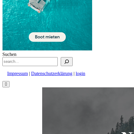
Suchen
Impressum
|
Datenschutzerklärung
|
login
Nach
oben
scrollen