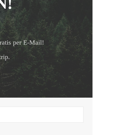
N!
ratis per E-Mail!
rip.