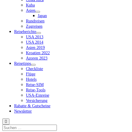
Kuba
Asien
Dropdown-
Japan
Menü
Rundreisen
öffnen
Zugreisen
Reiseberichte
Dropdown-
USA 2013
Menü
USA 2014
öffnen
Asien 2019
Kroatien 2022
Azoren 2023
Reisetipps
Dropdown-
Checkliste
Menü
Flüge
öffnen
Hotels
Reise-SIM
Reise-Tools
USA-Einreise
Versicherung
Rabatte & Gutscheine
Newsletter
Suchen