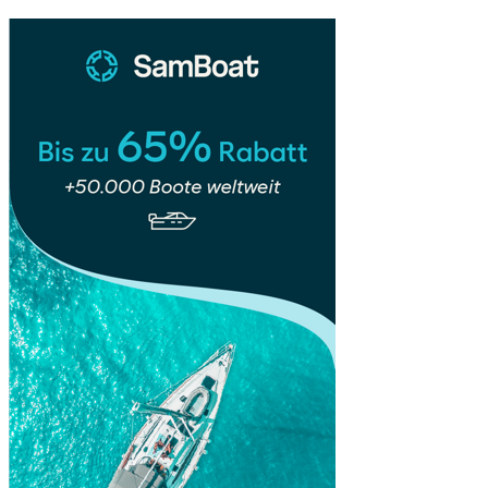
&
„kleine
Französin“