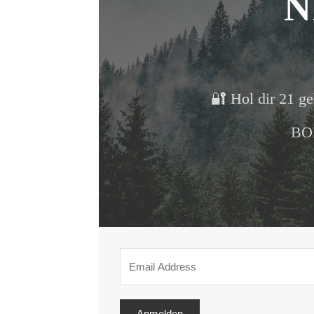
N
🔐 Hol dir 21 ge
BON
Anmelden