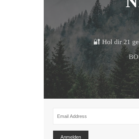
N
🔐 Hol dir 21 ge
BON
Anmelden