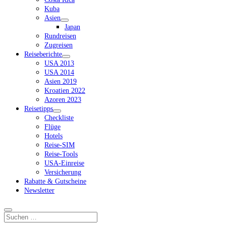
Kuba
Asien
Dropdown-
Japan
Menü
Rundreisen
öffnen
Zugreisen
Reiseberichte
Dropdown-
USA 2013
Menü
USA 2014
öffnen
Asien 2019
Kroatien 2022
Azoren 2023
Reisetipps
Dropdown-
Checkliste
Menü
Flüge
öffnen
Hotels
Reise-SIM
Reise-Tools
USA-Einreise
Versicherung
Rabatte & Gutscheine
Newsletter
Suchen