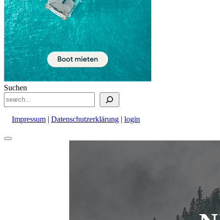
Suchen
Impressum
|
Datenschutzerklärung
|
login
Nach
oben
scrollen