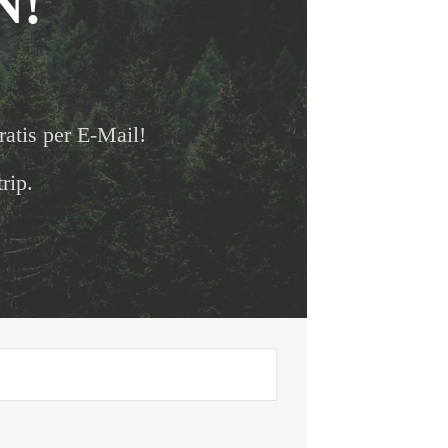
N!
ratis per E-Mail!
rip.