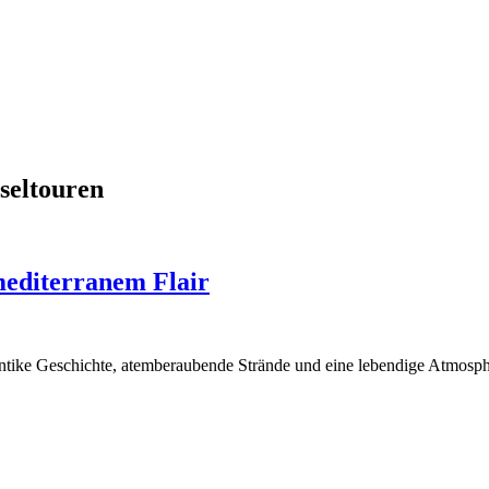
nseltouren
mediterranem Flair
n antike Geschichte, atemberaubende Strände und eine lebendige Atmos