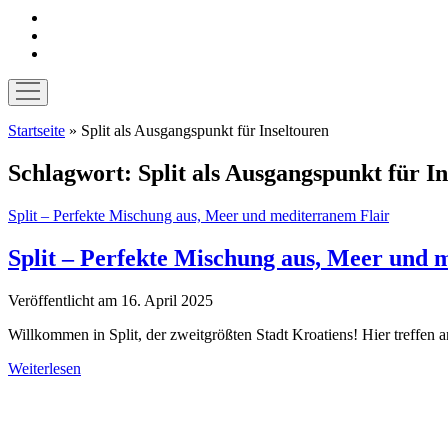
instagram
pinterest
E-
Mail
Menü
öffnen
Startseite
»
Split als Ausgangspunkt für Inseltouren
Schlagwort:
Split als Ausgangspunkt für I
Split – Perfekte Mischung aus, Meer und mediterranem Flair
Split – Perfekte Mischung aus, Meer und 
Veröffentlicht am 16. April 2025
Willkommen in Split, der zweitgrößten Stadt Kroatiens! Hier treffe
Split
Weiterlesen
–
Sidebar
Perfekte
Mischung
aus,