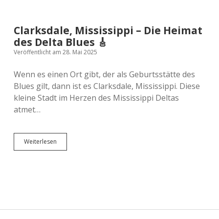
Versicherung
Zugreisen
Schweiz
Clarksdale, Mississippi – Die Heimat
Skandinavien
des Delta Blues 🎸
Veröffentlicht am 28. Mai 2025
Spanien
Wenn es einen Ort gibt, der als Geburtsstätte des
Blues gilt, dann ist es Clarksdale, Mississippi. Diese
Europas Städte
kleine Stadt im Herzen des Mississippi Deltas
atmet…
Clarksdale,
Weiterlesen
Mississippi
–
Die
Heimat
des
Delta
Blues
🎸