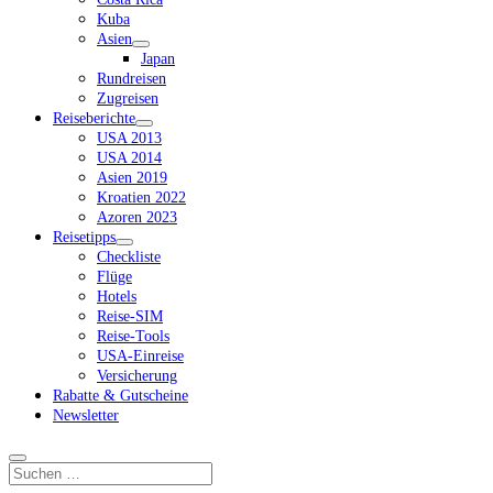
Kuba
Asien
Dropdown-
Japan
Menü
Rundreisen
öffnen
Zugreisen
Reiseberichte
Dropdown-
USA 2013
Menü
USA 2014
öffnen
Asien 2019
Kroatien 2022
Azoren 2023
Reisetipps
Dropdown-
Checkliste
Menü
Flüge
öffnen
Hotels
Reise-SIM
Reise-Tools
USA-Einreise
Versicherung
Rabatte & Gutscheine
Newsletter
Suchen