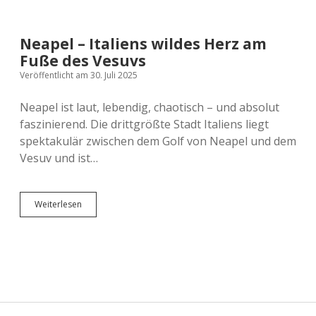
Versicherung
Zugreisen
Schweiz
Neapel – Italiens wildes Herz am
Skandinavien
Fuße des Vesuvs
Veröffentlicht am 30. Juli 2025
Spanien
Neapel ist laut, lebendig, chaotisch – und absolut
faszinierend. Die drittgrößte Stadt Italiens liegt
Europas Städte
spektakulär zwischen dem Golf von Neapel und dem
Vesuv und ist…
Neapel
Weiterlesen
–
Italiens
wildes
Herz
am
Fuße
des
Vesuvs