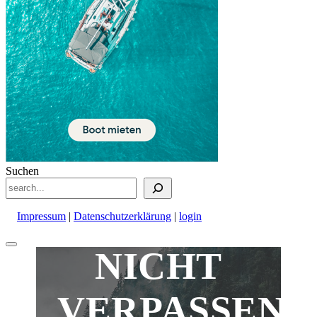
Suchen
Impressum
|
Datenschutzerklärung
|
login
Nach
NICHT
oben
scrollen
VERPASSEN!