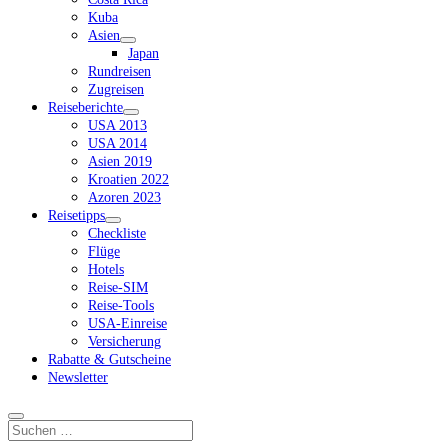
Kuba
Asien
Dropdown-
Japan
Menü
Rundreisen
öffnen
Zugreisen
Reiseberichte
Dropdown-
USA 2013
Menü
USA 2014
öffnen
Asien 2019
Kroatien 2022
Azoren 2023
Reisetipps
Dropdown-
Checkliste
Menü
Flüge
öffnen
Hotels
Reise-SIM
Reise-Tools
USA-Einreise
Versicherung
Rabatte & Gutscheine
Newsletter
Suchen