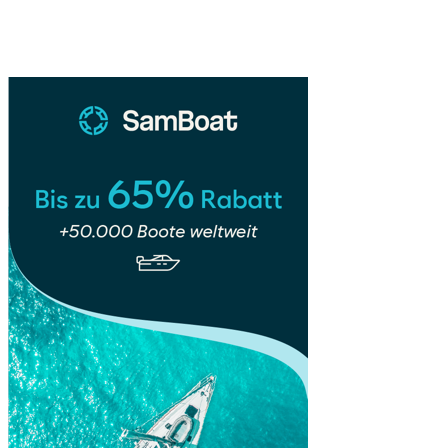
Südstaaten-
Sidebar
Roadtrip:
Geschichte,
Musik
&
Natur
🎸
🌴