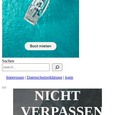
Suchen
Impressum
|
Datenschutzerklärung
|
login
Nach
NICHT
oben
scrollen
VERPASSEN!