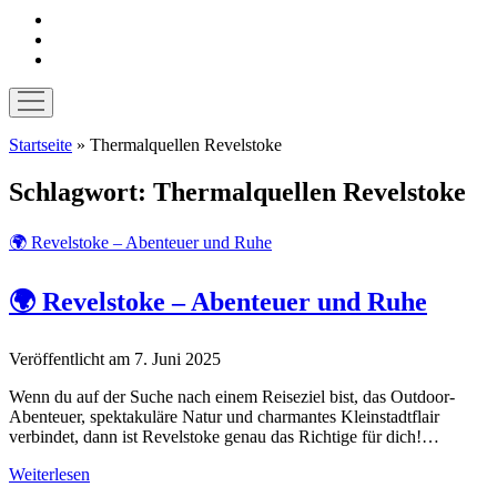
instagram
pinterest
E-
Mail
Menü
öffnen
Startseite
»
Thermalquellen Revelstoke
Schlagwort:
Thermalquellen Revelstoke
🌍 Revelstoke – Abenteuer und Ruhe
🌍 Revelstoke – Abenteuer und Ruhe
Veröffentlicht am 7. Juni 2025
Wenn du auf der Suche nach einem Reiseziel bist, das Outdoor-
Abenteuer, spektakuläre Natur und charmantes Kleinstadtflair
verbindet, dann ist Revelstoke genau das Richtige für dich!…
Weiterlesen
🌍