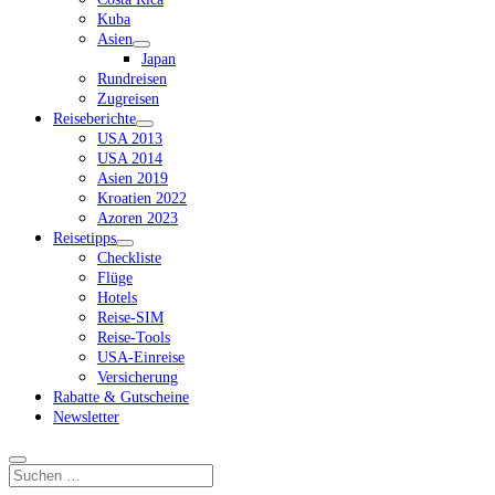
Kuba
Asien
Dropdown-
Japan
Menü
Rundreisen
öffnen
Zugreisen
Reiseberichte
Dropdown-
USA 2013
Menü
USA 2014
öffnen
Asien 2019
Kroatien 2022
Azoren 2023
Reisetipps
Dropdown-
Checkliste
Menü
Flüge
öffnen
Hotels
Reise-SIM
Reise-Tools
USA-Einreise
Versicherung
Rabatte & Gutscheine
Newsletter
Suchen