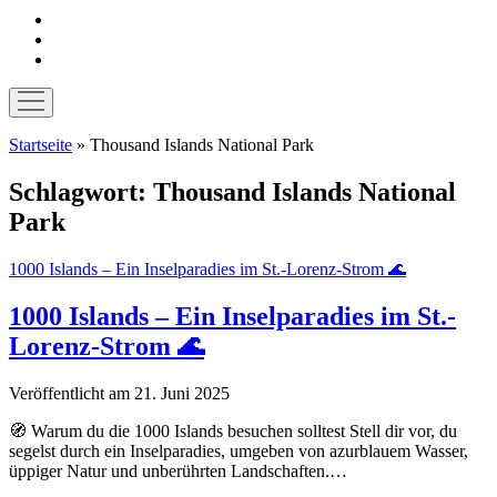
instagram
pinterest
E-
Mail
Menü
öffnen
Startseite
»
Thousand Islands National Park
Schlagwort:
Thousand Islands National
Park
1000 Islands – Ein Inselparadies im St.-Lorenz-Strom 🌊
1000 Islands – Ein Inselparadies im St.-
Lorenz-Strom 🌊
Veröffentlicht am 21. Juni 2025
🧭 Warum du die 1000 Islands besuchen solltest Stell dir vor, du
segelst durch ein Inselparadies, umgeben von azurblauem Wasser,
üppiger Natur und unberührten Landschaften.…