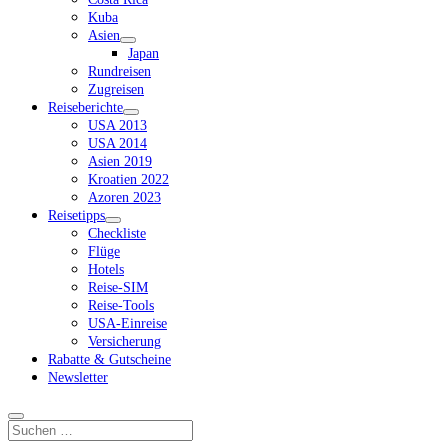
Kuba
Asien
Dropdown-
Japan
Menü
Rundreisen
öffnen
Zugreisen
Reiseberichte
Dropdown-
USA 2013
Menü
USA 2014
öffnen
Asien 2019
Kroatien 2022
Azoren 2023
Reisetipps
Dropdown-
Checkliste
Menü
Flüge
öffnen
Hotels
Reise-SIM
Reise-Tools
USA-Einreise
Versicherung
Rabatte & Gutscheine
Newsletter
Suchen