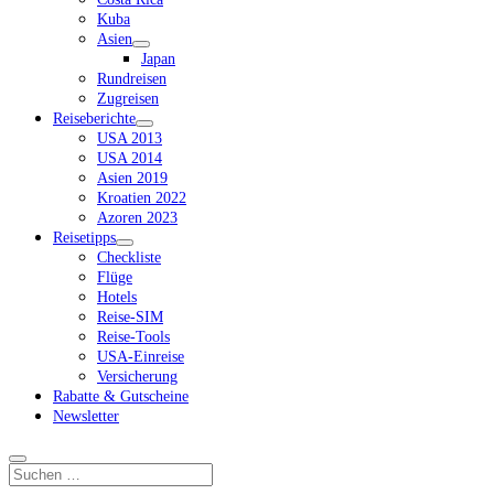
Kuba
Asien
Dropdown-
Japan
Menü
Rundreisen
öffnen
Zugreisen
Reiseberichte
Dropdown-
USA 2013
Menü
USA 2014
öffnen
Asien 2019
Kroatien 2022
Azoren 2023
Reisetipps
Dropdown-
Checkliste
Menü
Flüge
öffnen
Hotels
Reise-SIM
Reise-Tools
USA-Einreise
Versicherung
Rabatte & Gutscheine
Newsletter
Suchen