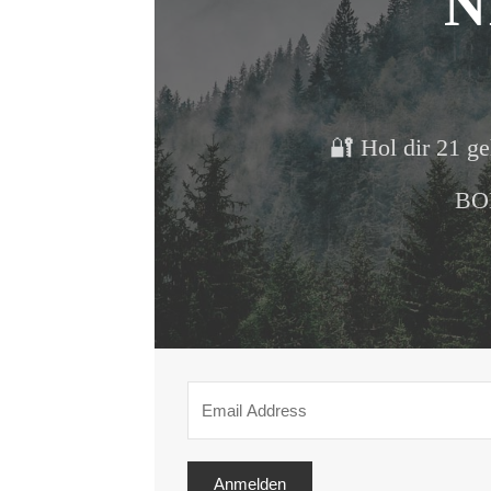
N
🔐 Hol dir 21 ge
BON
Anmelden