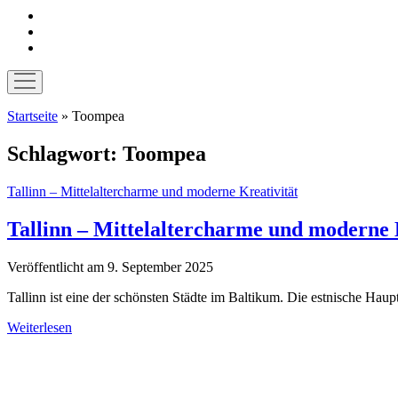
instagram
pinterest
E-
Mail
Menü
öffnen
Startseite
»
Toompea
Schlagwort:
Toompea
Tallinn – Mittelaltercharme und moderne Kreativität
Tallinn – Mittelaltercharme und moderne 
Veröffentlicht am 9. September 2025
Tallinn ist eine der schönsten Städte im Baltikum. Die estnische Haupt
Tallinn
Weiterlesen
–
Sidebar
Mittelaltercharme
und
moderne