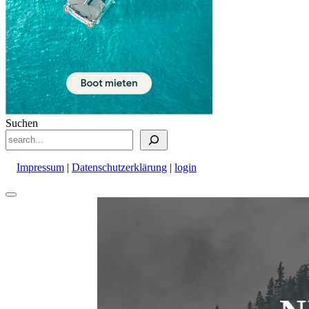
Suchen
Impressum
|
Datenschutzerklärung
|
login
Nach
oben
scrollen