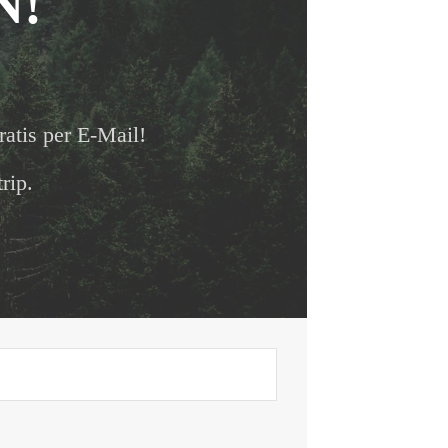
N!
ratis per E-Mail!
rip.