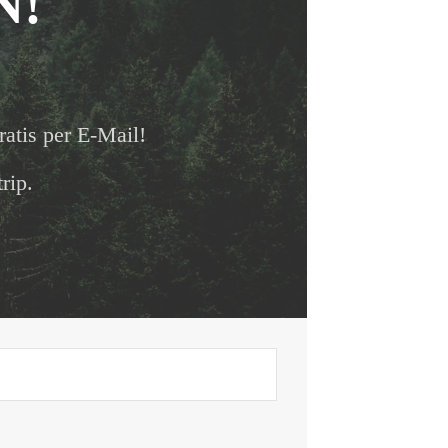
N!
ratis per E-Mail!
rip.