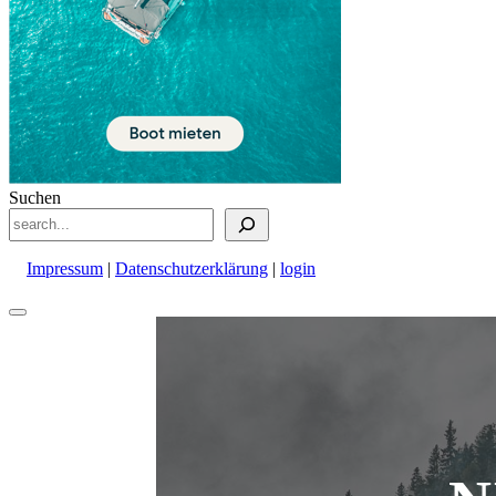
Suchen
Impressum
|
Datenschutzerklärung
|
login
Nach
oben
scrollen