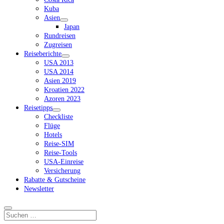
Kuba
Asien
Dropdown-
Japan
Menü
Rundreisen
öffnen
Zugreisen
Reiseberichte
Dropdown-
USA 2013
Menü
USA 2014
öffnen
Asien 2019
Kroatien 2022
Azoren 2023
Reisetipps
Dropdown-
Checkliste
Menü
Flüge
öffnen
Hotels
Reise-SIM
Reise-Tools
USA-Einreise
Versicherung
Rabatte & Gutscheine
Newsletter
Suchen