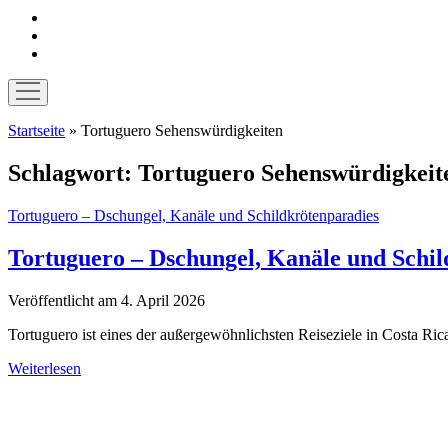
instagram
pinterest
E-
Mail
Menü
öffnen
Startseite
»
Tortuguero Sehenswürdigkeiten
Schlagwort:
Tortuguero Sehenswürdigkeit
Tortuguero – Dschungel, Kanäle und Schildkrötenparadies
Tortuguero – Dschungel, Kanäle und Schil
Veröffentlicht am 4. April 2026
Tortuguero ist eines der außergewöhnlichsten Reiseziele in Costa Ric
Tortuguero
Weiterlesen
–
Sidebar
Dschungel,
Kanäle
und