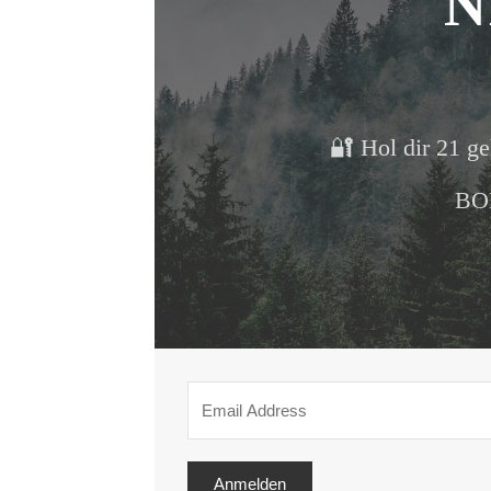
N
🔐 Hol dir 21 ge
BON
Anmelden