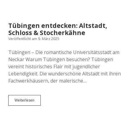
Versicherung
Zugreisen
Schweiz
Skandinavien
Tübingen entdecken: Altstadt,
Schloss & Stocherkähne
Spanien
Veröffentlicht am 9. März 2025
Tübingen – Die romantische Universitätsstadt am
Europas Städte
Neckar Warum Tübingen besuchen? Tübingen
vereint historisches Flair mit jugendlicher
Lebendigkeit. Die wunderschöne Altstadt mit ihren
Fachwerkhäusern, der malerische…
Tübingen
Weiterlesen
entdecken:
Altstadt,
Schloss
&
Stocherkähne