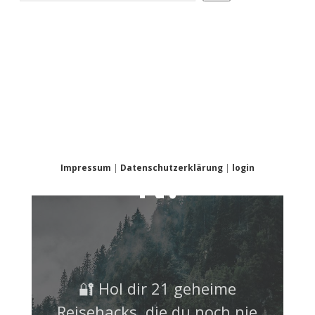
NICHT
VERPASSE
N!
Impressum
|
Datenschutzerklärung
|
login
🔐 Hol dir 21 geheime
Reisehacks, die du noch nie