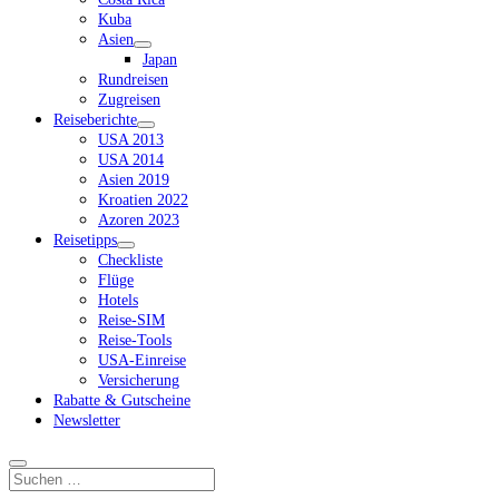
Kuba
Asien
Dropdown-
Japan
Menü
Rundreisen
öffnen
Zugreisen
Reiseberichte
Dropdown-
USA 2013
Menü
USA 2014
öffnen
Asien 2019
Kroatien 2022
Azoren 2023
Reisetipps
Dropdown-
Checkliste
Menü
Flüge
öffnen
Hotels
Reise-SIM
Reise-Tools
USA-Einreise
Versicherung
Rabatte & Gutscheine
Newsletter
Suchen