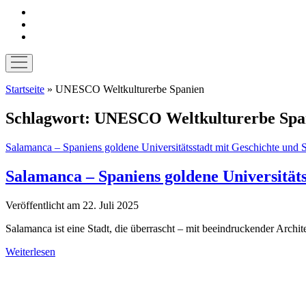
instagram
pinterest
E-
Mail
Menü
öffnen
Startseite
»
UNESCO Weltkulturerbe Spanien
Schlagwort:
UNESCO Weltkulturerbe Spa
Salamanca – Spaniens goldene Universitätsstadt mit Geschichte und S
Salamanca – Spaniens goldene Universitäts
Veröffentlicht am 22. Juli 2025
Salamanca ist eine Stadt, die überrascht – mit beeindruckender Archit
Salamanca
Weiterlesen
–
Sidebar
Spaniens
goldene
Universitätsstadt