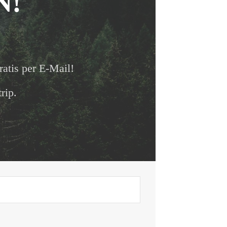
N!
ratis per E-Mail!
rip.