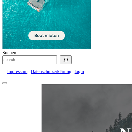
Suchen
Impressum
|
Datenschutzerklärung
|
login
Nach
oben
scrollen