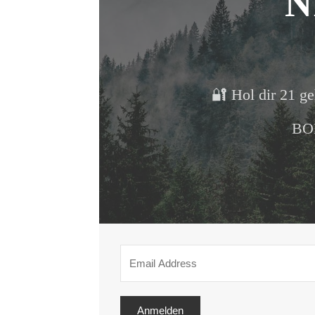
N
🔐 Hol dir 21 ge
BON
Anmelden