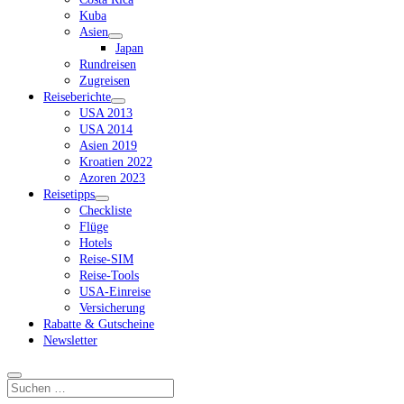
Kuba
Asien
Dropdown-
Japan
Menü
Rundreisen
öffnen
Zugreisen
Reiseberichte
Dropdown-
USA 2013
Menü
USA 2014
öffnen
Asien 2019
Kroatien 2022
Azoren 2023
Reisetipps
Dropdown-
Checkliste
Menü
Flüge
öffnen
Hotels
Reise-SIM
Reise-Tools
USA-Einreise
Versicherung
Rabatte & Gutscheine
Newsletter
Suchen